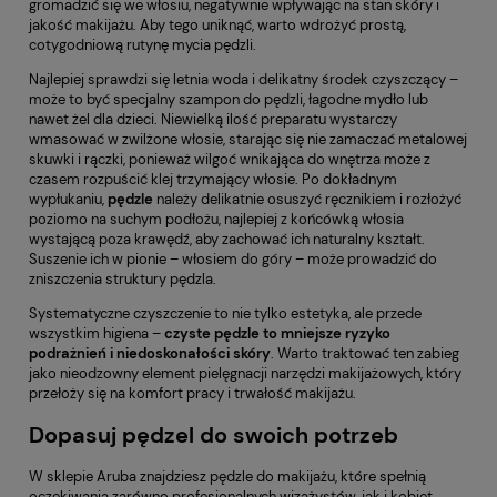
gromadzić się we włosiu, negatywnie wpływając na stan skóry i
jakość makijażu. Aby tego uniknąć, warto wdrożyć prostą,
cotygodniową rutynę mycia pędzli.
Najlepiej sprawdzi się letnia woda i delikatny środek czyszczący –
może to być specjalny szampon do pędzli, łagodne mydło lub
nawet żel dla dzieci. Niewielką ilość preparatu wystarczy
wmasować w zwilżone włosie, starając się nie zamaczać metalowej
skuwki i rączki, ponieważ wilgoć wnikająca do wnętrza może z
czasem rozpuścić klej trzymający włosie. Po dokładnym
wypłukaniu,
pędzle
należy delikatnie osuszyć ręcznikiem i rozłożyć
poziomo na suchym podłożu, najlepiej z końcówką włosia
wystającą poza krawędź, aby zachować ich naturalny kształt.
Suszenie ich w pionie – włosiem do góry – może prowadzić do
zniszczenia struktury pędzla.
Systematyczne czyszczenie to nie tylko estetyka, ale przede
wszystkim higiena –
czyste pędzle to mniejsze ryzyko
podrażnień i niedoskonałości skóry
. Warto traktować ten zabieg
jako nieodzowny element pielęgnacji narzędzi makijażowych, który
przełoży się na komfort pracy i trwałość makijażu.
Dopasuj pędzel do swoich potrzeb
W sklepie Aruba znajdziesz pędzle do makijażu, które spełnią
oczekiwania zarówno profesjonalnych wizażystów, jak i kobiet