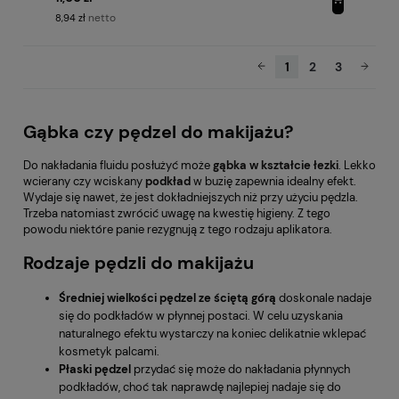
netto
8,94 zł
1
2
3
Gąbka czy pędzel do makijażu?
Do nakładania fluidu posłużyć może
gąbka w kształcie łezki
. Lekko
wcierany czy wciskany
podkład
w buzię zapewnia idealny efekt.
Wydaje się nawet, że jest dokładniejszych niż przy użyciu pędzla.
Trzeba natomiast zwrócić uwagę na kwestię higieny. Z tego
powodu niektóre panie rezygnują z tego rodzaju aplikatora.
Rodzaje pędzli do makijażu
Średniej
wielkości pędzel ze ściętą górą
doskonale nadaje
się do podkładów w płynnej postaci. W celu uzyskania
naturalnego efektu wystarczy na koniec delikatnie wklepać
kosmetyk palcami.
Płaski pędzel
przydać się może do nakładania płynnych
podkładów, choć tak naprawdę najlepiej nadaje się do