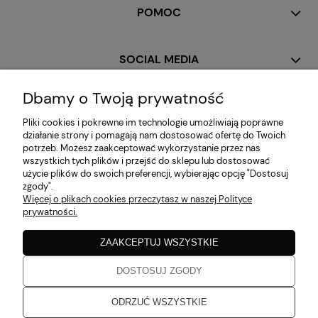
POMOC
SOCIAL MEDIA
Dbamy o Twoją prywatność
MOJE KONTO
Pliki cookies i pokrewne im technologie umożliwiają poprawne
działanie strony i pomagają nam dostosować ofertę do Twoich
potrzeb. Możesz zaakceptować wykorzystanie przez nas
PŁATNOŚCI I DOSTAWA
wszystkich tych plików i przejść do sklepu lub dostosować
użycie plików do swoich preferencji, wybierając opcję "Dostosuj
zgody".
Więcej o plikach cookies przeczytasz w naszej Polityce
INFORMACJE
prywatności.
ZAAKCEPTUJ WSZYSTKIE
O NAS
DOSTOSUJ ZGODY
Zaobserwuj nas!
ODRZUĆ WSZYSTKIE