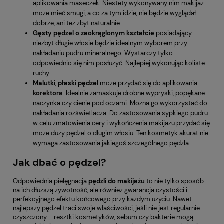
aplikowania maseczek. Niestety wykonywany nim makijaż
może mieć smugi, a co za tym idzie, nie będzie wyglądał
dobrze, ani też zbyt naturalnie.
Gęsty
pędzel
o zaokrąglonym kształcie
posiadający
niezbyt długie włosie będzie idealnym wyborem przy
nakładaniu pudru mineralnego. Wystarczy tylko
odpowiednio się nim posłużyć. Najlepiej wykonując koliste
ruchy.
Malutki
,
płaski
pędzel
może przydać się do aplikowania
korektora
. Idealnie zamaskuje drobne wypryski, popękane
naczynka czy cienie pod oczami. Można go wykorzystać do
nakładania rozświetlacza. Do zastosowania sypkiego pudru
w celu zmatowienia cery i wykończenia makijażu przydać się
może duży pędzel o długim włosiu. Ten kosmetyk akurat nie
wymaga zastosowania jakiegoś szczególnego pędzla.
Jak dbać o pędzel?
Odpowiednia pielęgnacja
pędzli
do makijażu
to nie tylko sposób
na ich dłuższą żywotność, ale również gwarancja czystości i
perfekcyjnego efektu końcowego przy każdym użyciu. Nawet
najlepszy pędzel traci swoje właściwości, jeśli nie jest regularnie
czyszczony – resztki kosmetyków, sebum czy bakterie mogą