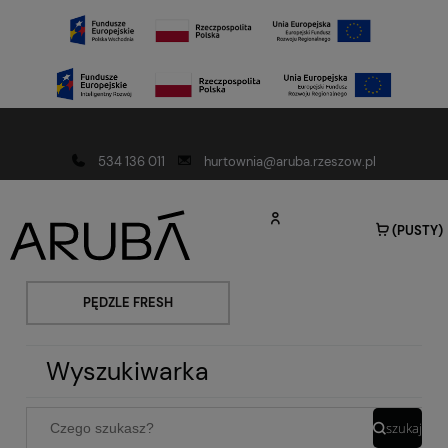
Darmowa dostawa od 150 złotych
534 136 011
hurtownia@aruba.rzeszow.pl
(PUSTY)
PĘDZLE FRESH
Wyszukiwarka
szukaj