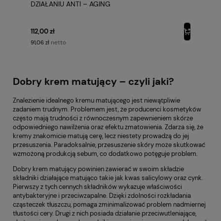
DZIAŁANIU ANTI – AGING
112,00 zł
netto
91,06 zł
Dobry krem matujący – czyli jaki?
Znalezienie idealnego kremu matującego jest niewątpliwie
zadaniem trudnym. Problemem jest, że producenci kosmetyków
często mają trudności z równoczesnym zapewnieniem skórze
odpowiedniego nawilżenia oraz efektu zmatowienia. Zdarza się, że
kremy znakomicie matują cerę, lecz niestety prowadzą do jej
przesuszenia. Paradoksalnie, przesuszenie skóry może skutkować
wzmożoną produkcją sebum, co dodatkowo potęguje problem.
Dobry krem matujący powinien zawierać w swoim składzie
składniki działające matująco takie jak kwas salicylowy oraz cynk.
Pierwszy z tych cennych składników wykazuje właściwości
antybakteryjne i przeciwzapalne. Dzięki zdolności rozkładania
cząsteczek tłuszczu, pomaga zminimalizować problem nadmiernej
tłustości cery. Drugi z nich posiada działanie przeciwutleniające,