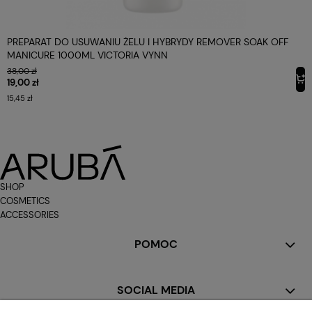
PREPARAT DO USUWANIU ŻELU I HYBRYDY REMOVER SOAK OFF
MANICURE 1000ML VICTORIA VYNN
38,00 zł
19,00 zł
15,45 zł
SHOP
COSMETICS
ACCESSORIES
POMOC
SOCIAL MEDIA