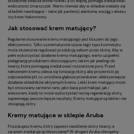
skutecznie zwalcza wolne rodniki, a co więcej, pomaga zredukować
widoczność zmarszczek. Warto również aby w składzie znalazły się
składniki nawilżające - takie jak pantenol, alantoina, wyciąg z aloesu
czy kwas hialuronowy.
Jak stosować krem matujący?
Regularne stosowanie kremu matującego jest kluczem do jego
efektywności. Tylko systematyczne użycie tego typu kosmetyku
może skutecznie regulować produkcję sebum przez skórę. Aby w
pełni wykorzystać działanie kremy matująćego, warto uzupełnić
pielęgnację produktami złuszczającymi, takimi jak peelingi do
twarzy, które pomagają zredukować rozszerzone pory. Przed
nałożeniem kremu zaleca się tonizację skóry, aby przywrócić jej
odpowiednie pH, co umożliwia głębsze przenikanie i efektywniejsze
działanie składników aktywnych kremu. Lekki krem matujący może
być stosowany zarówno rano, jako baza pod makijaż, jak i
wieczorem, kiedy to może wykorzystać nocną regenerację skóry,
zapewniając jeszcze lepsze rezultaty. Kremy matujące są lekkie i nie
obciążają skóry.
Kremy matujące w sklepie Aruba
Poszukujesz kremu, który zapewni nawilżenie skóry twarzy, a
zarazem zredukuje jej błyszczenie? W drogerii Aruba oferujemy