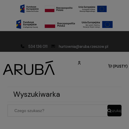
Darmowa dostawa od 150 złotych
534 136 011
hurtownia@aruba.rzeszow.pl
(PUSTY)
Wyszukiwarka
szukaj