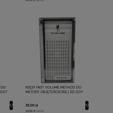
 DO
RZĘSY FAST VOLUME METHOD DO
0.07
METODY OBJĘTOŚCIOWEJ 5D 0.07
PROFIL C 8MM IBRA MAKEUP
29,00 zł
netto
23,58 zł