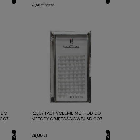
netto
23,58 zł
 DO
RZĘSY FAST VOLUME METHOD DO
0.07
METODY OBJĘTOŚCIOWEJ 3D 0.07
PROFIL C 9MM IBRA MAKEUP
29,00 zł