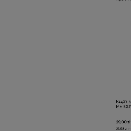
RZĘSY 
METODY
PROFIL
29,00 zł
n
23,58 zł