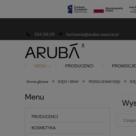
Darmowa dostawa od 150 złotych
534 136 011
hurtownia@aruba.rzeszow.pl
MENU
PRODUCENCI
PROMOCJE
»
»
»
Strona główna
RZĘSY I BRWI
PRZEDŁUŻANIE RZĘS
RZĘ
Menu
Wys
PRODUCENCI
KOSMETYKA