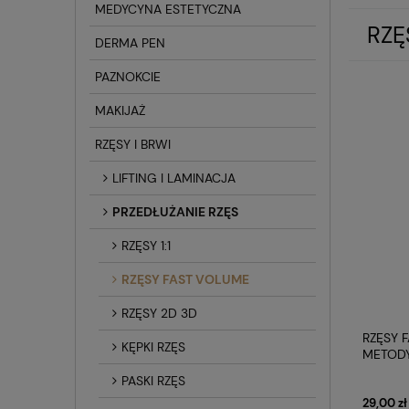
MEDYCYNA ESTETYCZNA
RZĘ
DERMA PEN
PAZNOKCIE
MAKIJAŻ
RZĘSY I BRWI
LIFTING I LAMINACJA
PRZEDŁUŻANIE RZĘS
RZĘSY 1:1
RZĘSY FAST VOLUME
RZĘSY 2D 3D
RZĘSY 
KĘPKI RZĘS
METODY
PROFIL
PASKI RZĘS
29,00 zł