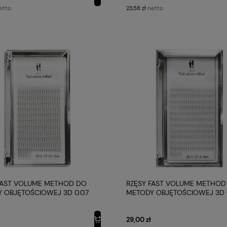
etto
netto
23,58 zł
FAST VOLUME METHOD DO
RZĘSY FAST VOLUME METHOD
 OBJĘTOŚCIOWEJ 3D 0.07
METODY OBJĘTOŚCIOWEJ 3D 
 C 13MM IBRA MAKEUP
PROFIL C 8MM IBRA MAKEUP
29,00 zł