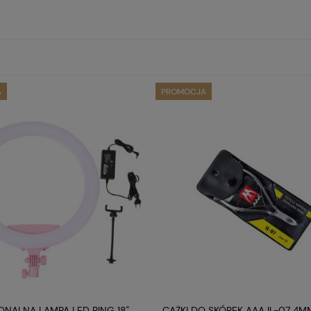
A
PROMOCJA
ONALNA LAMPA LED RING 18"
CĄŻKI DO SKÓREK AAA IL-07 4M