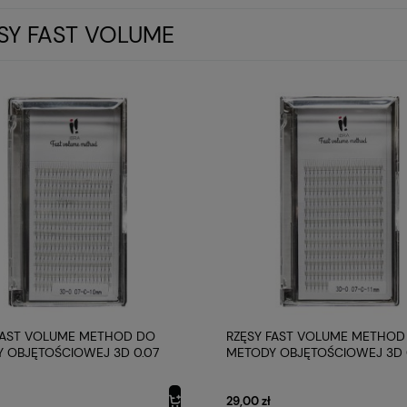
SY FAST VOLUME
FAST VOLUME METHOD DO
RZĘSY FAST VOLUME METHOD
 OBJĘTOŚCIOWEJ 3D 0.07
METODY OBJĘTOŚCIOWEJ 3D 
 C 10MM IBRA MAKEUP
PROFIL C 11MM IBRA MAKEUP
29,00 zł