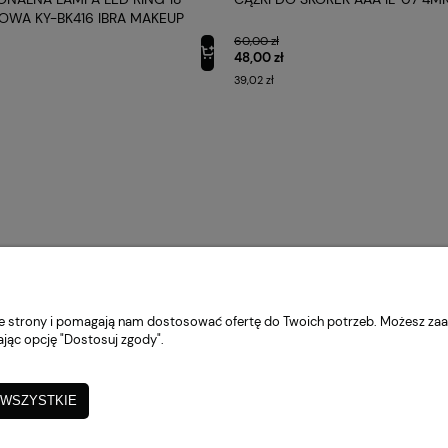
ŻOWA KY-BK416 IBRA MAKEUP
60,00 zł
48,00 zł
39,02 zł
MOJE KONTO
PŁATNOŚCI I DOSTAWA
IN
nie strony i pomagają nam dostosować ofertę do Twoich potrzeb. Możesz zaa
ając opcję "Dostosuj zgody".
Twoje zamówienia
Formy płatności
Poli
Ustawienia konta
Czas i koszty dostawy
Jak
Zaob
 WSZYSTKIE
Przechowalnia
Czas realizacji zamówienia