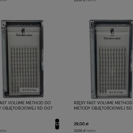
FAST VOLUME METHOD DO
RZĘSY FAST VOLUME METHOD
 OBJĘTOŚCIOWEJ 5D 0.07
METODY OBJĘTOŚCIOWEJ 5D 
 C 12 MMIBRA MAKEUP
PROFIL C 13MM IBRA MAKEUP
29,00 zł
etto
netto
23,58 zł