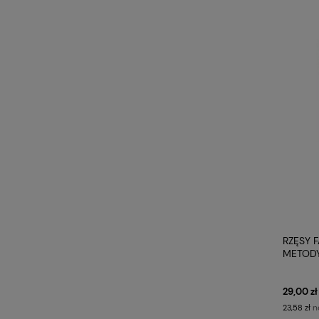
RZĘSY 
METODY
PROFIL
29,00 zł
n
23,58 zł