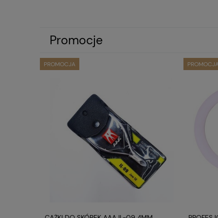
Promocje
PROMOCJA
PROMOCJ
 4MM
CĄŻKI DO SKÓREK AAA IL-09 4MM
PROFESJ