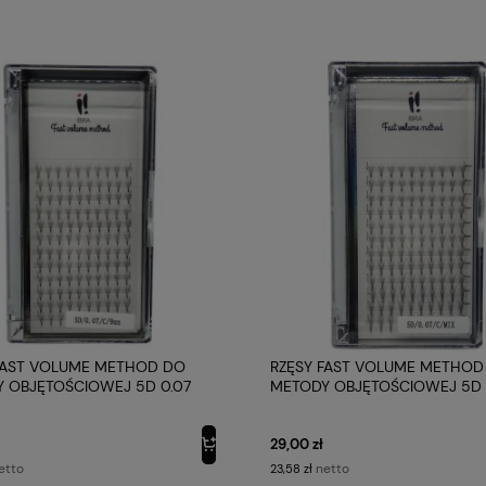
FAST VOLUME METHOD DO
RZĘSY FAST VOLUME METHOD
 OBJĘTOŚCIOWEJ 5D 0.07
METODY OBJĘTOŚCIOWEJ 5D 
 C 9MM IBRA MAKEUP
PROFIL C MIX IBRA MAKEUP
29,00 zł
etto
netto
23,58 zł