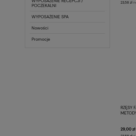
WYPOSAŻENIE RECEPCJI /
n
23,58 zł
POCZEKALNI
WYPOSAŻENIE SPA
Nowości
Promocje
RZĘSY 
METODY
PROFIL
29,00 zł
n
23,58 zł