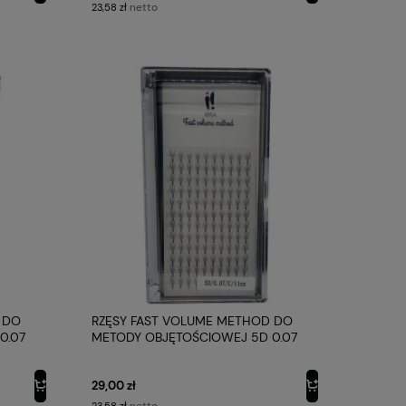
netto
23,58 zł
 DO
RZĘSY FAST VOLUME METHOD DO
0.07
METODY OBJĘTOŚCIOWEJ 5D 0.07
PROFIL C 11 MMIBRA MAKEUP
29,00 zł
netto
23,58 zł