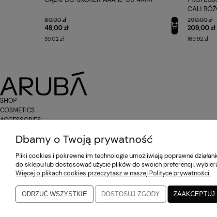
CALI RÓ
60,00 zł
290,00 zł
48,00 zł
209,00 zł
39,02 zł
169,92 zł
SHOP
COSMETICS
ACCESSORIES
POMOC
SOCIAL MEDIA
Dbamy o Twoją prywatność
Pliki cookies i pokrewne im technologie umożliwiają poprawne działa
do sklepu lub dostosować użycie plików do swoich preferencji, wybier
Zwroty i reklamacje
Facebook
Więcej o plikach cookies przeczytasz w naszej Polityce prywatności.
Regulamin
Instagram
ODRZUĆ WSZYSTKIE
DOSTOSUJ ZGODY
ZAAKCEPTUJ