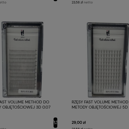
etto
netto
23,58 zł
FAST VOLUME METHOD DO
RZĘSY FAST VOLUME METHOD
 OBJĘTOŚCIOWEJ 3D 0.07
METODY OBJĘTOŚCIOWEJ 5D 
 C MIX IBRA MAKEUP
PROFIL C 10MM IBRA MAKEUP
29,00 zł
etto
netto
23,58 zł