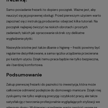
Samo posiadanie frezarki to dopiero początek. Ważne jest, aby
nauczyć się jej poprawnej obsługi. Przed pierwszym użyciem warto
zapoznać się z instrukcją producenta i obejrzeć kilka tutoriali. Na
początek najlepiej ćwiczyć na niskich obrotach i prostych
zadaniach, takich jak opracowanie skórek czy delikatne
wygładzenie płytki.
Niezwykle istotne jest także dbanie o higienę – freziki powinny być
regularnie dezynfekowane, a sama rączka urządzenia przecierana
po każdym użyciu. Dzięki temu praca będzie nie tylko bezpieczna,
ale i bardziej komfortowa.
Podsumowanie
Zakup pierwszej frezarki do paznokci to inwestycja, która może
całkowicie odmienić podejście do domowego manicure. Dzięki niej
zyskujemy nie tylko większą precyzję i szybkość pracy, ale także
satysfakcję z tworzenia profesjonalnie wyglądających stylizacji we
własnym domu. Wybierając urządzenie, warto zwrócić uwagę na