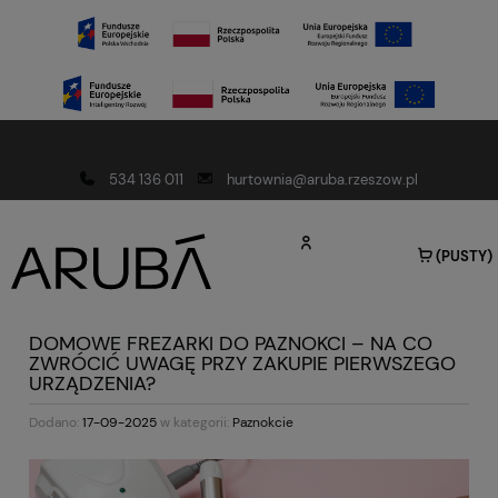
Darmowa dostawa od 150 złotych
534 136 011
hurtownia@aruba.rzeszow.pl
(PUSTY)
DOMOWE FREZARKI DO PAZNOKCI – NA CO
ZWRÓCIĆ UWAGĘ PRZY ZAKUPIE PIERWSZEGO
URZĄDZENIA?
Dodano:
17-09-2025
w kategorii:
Paznokcie