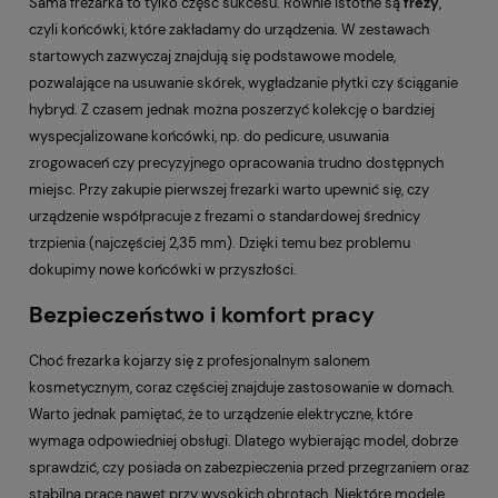
Sama frezarka to tylko część sukcesu. Równie istotne są
frezy
,
czyli końcówki, które zakładamy do urządzenia. W zestawach
startowych zazwyczaj znajdują się podstawowe modele,
pozwalające na usuwanie skórek, wygładzanie płytki czy ściąganie
hybryd. Z czasem jednak można poszerzyć kolekcję o bardziej
wyspecjalizowane końcówki, np. do pedicure, usuwania
zrogowaceń czy precyzyjnego opracowania trudno dostępnych
miejsc. Przy zakupie pierwszej frezarki warto upewnić się, czy
urządzenie współpracuje z frezami o standardowej średnicy
trzpienia (najczęściej 2,35 mm). Dzięki temu bez problemu
dokupimy nowe końcówki w przyszłości.
Bezpieczeństwo i komfort pracy
Choć frezarka kojarzy się z profesjonalnym salonem
kosmetycznym, coraz częściej znajduje zastosowanie w domach.
Warto jednak pamiętać, że to urządzenie elektryczne, które
wymaga odpowiedniej obsługi. Dlatego wybierając model, dobrze
sprawdzić, czy posiada on zabezpieczenia przed przegrzaniem oraz
stabilną pracę nawet przy wysokich obrotach. Niektóre modele