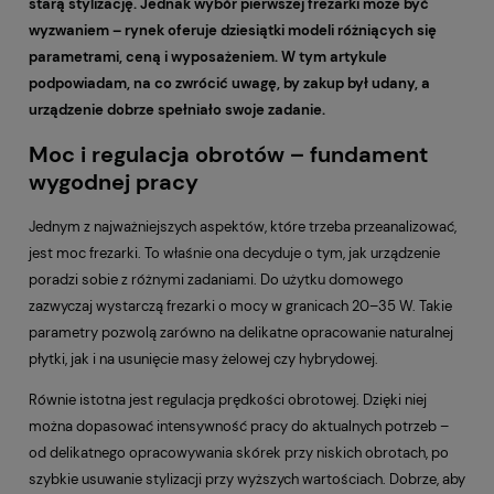
starą stylizację. Jednak wybór pierwszej frezarki może być
wyzwaniem – rynek oferuje dziesiątki modeli różniących się
parametrami, ceną i wyposażeniem. W tym artykule
podpowiadam, na co zwrócić uwagę, by zakup był udany, a
urządzenie dobrze spełniało swoje zadanie.
Moc i regulacja obrotów – fundament
wygodnej pracy
Jednym z najważniejszych aspektów, które trzeba przeanalizować,
jest moc frezarki. To właśnie ona decyduje o tym, jak urządzenie
poradzi sobie z różnymi zadaniami. Do użytku domowego
zazwyczaj wystarczą frezarki o mocy w granicach 20–35 W. Takie
parametry pozwolą zarówno na delikatne opracowanie naturalnej
płytki, jak i na usunięcie masy żelowej czy hybrydowej.
Równie istotna jest regulacja prędkości obrotowej. Dzięki niej
można dopasować intensywność pracy do aktualnych potrzeb –
od delikatnego opracowywania skórek przy niskich obrotach, po
szybkie usuwanie stylizacji przy wyższych wartościach. Dobrze, aby