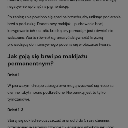
negatywnie wpłynąć na pigmentację.
Po zabiegu nie powinno się spać na brzuchu, aby uniknąć pocierania
brwi o poduszkę. Dodatkowy makijaż - pudrowanie brwi,
korygowanie ich kształtu kredką czy pomadą - jest również nie
wskazane. Warto również ograniczyć aktywność fizyczną
prowadzącą do intensywnego pocenia się w obszarze twarzy.
Jak goją się brwi po makijażu
permanentnym?
Dzień 1
W pierwszym dniu po zabiegu brwi mogą wydawać się nieco za
ciemne i zbyt mocno podkreślone. Nie panikuj jest to tylko
tymczasowe.
Dzień 1-3
Staraj się dokładnie oczyszczać brwi od 3 do 5 razy dziennie,
przecierając je zarówno zgodnie z kierunkiem włosków jak i pod