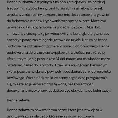
Henna pudrowa
jest jednym z najpopularniejszych i najbardziej
tradycyjnych typów henny. Jest to suszony i zmielony proszek
uzyskany z liści rośliny Lawsonia inermis. Jest stosowana głównie
do farbowania włosów i rysowania wzorów na skórze. Może być
używana do tatuaży, farbowania włosów i paznokci. Musi być
zmieszana z cieczą, taką jak woda, cytryna lub olejki eteryczne, aby
stworzyć pastę, zanim będzie gotowa do użycia. Naturalna henna
pudrowa ma odcienie od pomarańczowego do brązowego. Henna
pudrowa charakteryzuje się wyjątkową trwałością: na skórze jej
efekt utrzymuje się przez około 14 dni, natomiast na włosach może
przetrwać nawet do 6 tygodni. Dzięki właściwościom barwiącym
skórę, pozwala na ukrycie pewnych niedoskonałości w obrębie łuku
brwiowego. Warto podkreślić, że hennę organiczną przygotowuje
się, mieszając ją jedynie z czystą wodą, bez konieczności
dodawania jakiegokolwiek dodatkowego oksydantu do koloryzacji.
Henna żelowa
Henna żelowa
to nowsza forma henny, która jest łatwiejsza w
użyciu, zwłaszcza dla osób, które nie są doświadczone w