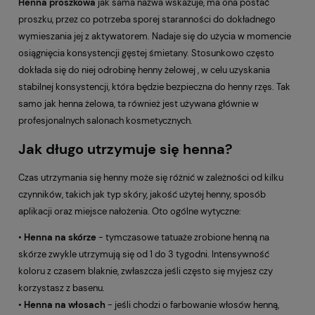
Henna proszkowa
jak sama nazwa wskazuje, ma ona postać
proszku, przez co potrzeba sporej staranności do dokładnego
wymieszania jej z aktywatorem. Nadaje się do użycia w momencie
osiągnięcia konsystencji gęstej śmietany. Stosunkowo często
dokłada się do niej odrobinę henny żelowej , w celu uzyskania
stabilnej konsystencji, która będzie bezpieczna do henny rzęs. Tak
samo jak henna żelowa, ta również jest używana głównie w
profesjonalnych salonach kosmetycznych.
Jak długo utrzymuje się henna?
Czas utrzymania się henny może się różnić w zależności od kilku
czynników, takich jak typ skóry, jakość użytej henny, sposób
aplikacji oraz miejsce nałożenia. Oto ogólne wytyczne:
•
Henna
na skórze
- tymczasowe tatuaże zrobione henną na
skórze zwykle utrzymują się od 1 do 3 tygodni. Intensywność
koloru z czasem blaknie, zwłaszcza jeśli często się myjesz czy
korzystasz z basenu.
•
Henna
na
włosach
- jeśli chodzi o farbowanie włosów henną,