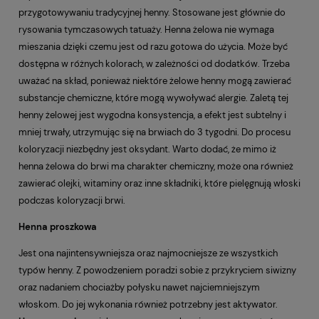
przygotowywaniu tradycyjnej henny. Stosowane jest głównie do
rysowania tymczasowych tatuaży. Henna żelowa nie wymaga
mieszania dzięki czemu jest od razu gotowa do użycia. Może być
dostępna w różnych kolorach, w zależności od dodatków. Trzeba
uważać na skład, ponieważ niektóre żelowe henny mogą zawierać
substancje chemiczne, które mogą wywoływać alergie. Zaletą tej
henny żelowej jest wygodna konsystencja, a efekt jest subtelny i
mniej trwały, utrzymując się na brwiach do 3 tygodni. Do procesu
koloryzacji niezbędny jest oksydant. Warto dodać, że mimo iż
henna żelowa do brwi ma charakter chemiczny, może ona również
zawierać olejki, witaminy oraz inne składniki, które pielęgnują włoski
podczas koloryzacji brwi.
Henna proszkowa
Jest ona najintensywniejsza oraz najmocniejsze ze wszystkich
typów henny. Z powodzeniem poradzi sobie z przykryciem siwizny
oraz nadaniem chociażby połysku nawet najciemniejszym
włoskom. Do jej wykonania również potrzebny jest aktywator.