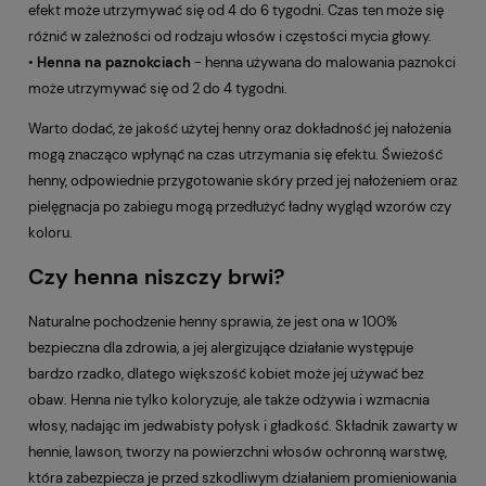
efekt może utrzymywać się od 4 do 6 tygodni. Czas ten może się
różnić w zależności od rodzaju włosów i częstości mycia głowy.
•
Henna na paznokciach
- henna używana do malowania paznokci
może utrzymywać się od 2 do 4 tygodni.
Warto dodać, że jakość użytej henny oraz dokładność jej nałożenia
mogą znacząco wpłynąć na czas utrzymania się efektu. Świeżość
henny, odpowiednie przygotowanie skóry przed jej nałożeniem oraz
pielęgnacja po zabiegu mogą przedłużyć ładny wygląd wzorów czy
koloru.
Czy henna niszczy brwi?
Naturalne pochodzenie henny sprawia, że jest ona w 100%
bezpieczna dla zdrowia, a jej alergizujące działanie występuje
bardzo rzadko, dlatego większość kobiet może jej używać bez
obaw. Henna nie tylko koloryzuje, ale także odżywia i wzmacnia
włosy, nadając im jedwabisty połysk i gładkość. Składnik zawarty w
hennie, lawson, tworzy na powierzchni włosów ochronną warstwę,
która zabezpiecza je przed szkodliwym działaniem promieniowania