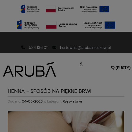
Darmowa dostawa od 150 złotych
534 136 011
hurtownia@aruba.rzeszow.pl
(PUSTY)
HENNA - SPOSÓB NA PIĘKNE BRWI
Dodano:
04-08-2023
w kategorii:
Rzęsy i brwi