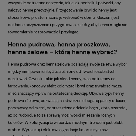
wszystkie potrzebne narzędzia, takie jak pędzelki i patyczki, aby
nałożyć hennę precyzyjnie. Przygotowanie brwi do henny jest
stosunkowo proste i można je wykonać w domu. Kluczem jest
dokładne oczyszczenie i przygotowanie skóry, aby henna mogła się
równomiernie rozprowadzić i przylegać.
Henna pudrowa, henna proszkowa,
henna żelowa – którą hennę wybrać?
Henna pudrowa oraz henna żelowa posiadają swoje zalety, a wybór
między nimi powinien być uzależniony od Twoich osobistych
oczekiwań. Czynniki takie jak skład henny, czas potrzebny na
farbowanie, końcowy efekt koloryzacji brwi oraz trwałość mogą
mieć znaczący wpływ na ostateczną decyzję. Obydwa typy henny,
pudrowa i żelowa, pozwalają na stworzenie bogatej palety odcieni,
począwszy od czerni, poprzez różne odcienie brązu, złota, szarości,
aż po rudości, a to za sprawą możliwości mieszania różnych
kolorów. W koloryzacji brwi bardzo modnym trendem jest efekt
ombre. Wyrazistą i efektowną gradację koloru uzyskasz,