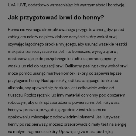
UVA i UVB, dodatkowo wzmacniając ich wytrzymałość i kondycję.
Jak przygotować brwi do henny?
Henna nie wymaga skomplikowanego przygotowania, gdyż przed
zabiegiem należy najpierw dobrze oczyścić skórę wokół brwi,
używając łagodnego środka myjącego, aby usunąć wszelkie resztki
makijażu i zanieczyszczenia. Jeśli to konieczne, wyreguluj brwi,
dostosowując je do pożądanego kształtu za pomocą pęsety,
wosku lub nici do regulacji brwi. Delikatny peeling skóry wokół brwi
może pomóc usunąć martwe komórki skóry, co zapewni lepsze
przyleganie henny. Następnie użyj odtłuszczającego toniku lub
alkoholu, aby upewnić się, że skóra jest całkowicie wolna od
tłuszczu. Rozłóż ręcznik lub inny materiał ochronny pod obszarem
roboczym, aby uniknąć zabrudzenia powierzchni. Jeśli używasz
henny w proszku, przygotuj ją zgodnie z instrukcjami na
opakowaniu, mieszając z odpowiednimi płynami. Jeśli używasz
henny po raz pierwszy, możesz przeprowadzić mały test na alergię
na małym fragmencie skóry. Upewnij się, że masz pod ręką