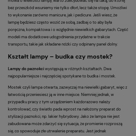
mowa o wielkości lampy, warto zdecydować się na taką, do której
bez przeszkód wsuniemy nie tylko dłoń, lecz także stopę. Umożliwi
to wykonanie zarówno manicure, jak i pedicure. Jeśli wiesz, że
lampę będziesz często wozić ze sobą, zadbaj o to aby była
poręczna, kompaktowa i o względnie niewielkich gabarytach. Część
modeli ma dodatkowe udogodnienia przydatne w trakcie
transportu, takie jak składane nóżki czy odpinany panel dolny.
Kształt lampy – budka czy mostek?
Lampy do paznokci
występują w różnych kształtach. Dwa
najpopularniejsze i najczęściej spotykane to budka i mostek.
Mostek czyli lampa otwarta, zazwyczaj ma niewielki gabaryt, więc z
łatwością przeniesiesz ją w inne miejsce. Niemniej jednak, w
przypadku pracy z tym urządzeniem każdorazowo należy
kontrolować, czy światło pada wprost na nałożony preparat do
stylizacji paznokci, np. lakier hybrydowy. Jako że lampa nie jest
zabudowana może zdarzyć się sytuacja, że promienie rozproszą
się, co spowoduje złe utrwalenie preparatu. Jest jednak