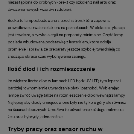
niezastąpiona do drobnych korekt czy szkoleń z nail artu oraz
ćwiczenia nowych wzorów i zdobień.
Budka to lamp zabudowana z trzech stron, która zapewnia
prawidłowe utrwalenie lakieru na paznokciach. W efekcie stylizacja
jest trwalsza, a ryzyko alergii na preparaty minimalne. Część lamp
posiada wbudowaną podstawkę z lusterkiem, które odbija
promienie i sprawia, że preparaty jeszcze szybciej twardnieją co
znacząco skraca czas wykonywania zabiegu.
Ilość diod i ich rozmieszczenie
Im większa liczba diod w lampach LED bądź UV LED, tym lepsze i
bardziej równomiernie utwardzanie płytki paznokci. Wybierając
lampę zwróć uwagę także na rozmieszczenie diod wewnątrz lampy.
Najlepiej, aby diody umiejscowione były nie tylko u góry, ale również
na ścianach bocznych. Umożliwi to oświetlenie każdego milimetra
żelu oraz hybrydy jednocześnie.
Tryby pracy oraz sensor ruchu w