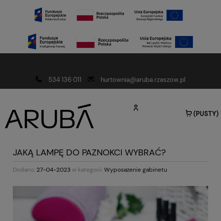
Darmowa dostawa od 150 złotych
534 136 011
hurtownia@aruba.rzeszow.pl
(PUSTY)
JAKĄ LAMPĘ DO PAZNOKCI WYBRAĆ?
Dodano:
27-04-2023
w kategorii:
Wyposażenie gabinetu