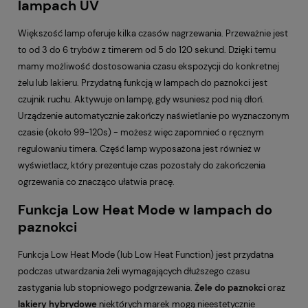
lampach UV
Większość lamp oferuje kilka czasów nagrzewania. Przeważnie jest
to od 3 do 6 trybów z timerem od 5 do 120 sekund. Dzięki temu
mamy możliwość dostosowania czasu ekspozycji do konkretnej
żelu lub lakieru. Przydatną funkcją w lampach do paznokci jest
czujnik ruchu. Aktywuje on lampę, gdy wsuniesz pod nią dłoń.
Urządzenie automatycznie zakończy naświetlanie po wyznaczonym
czasie (około 99-120s) - możesz więc zapomnieć o ręcznym
regulowaniu timera. Część lamp wyposażona jest również w
wyświetlacz, który prezentuje czas pozostały do zakończenia
ogrzewania co znacząco ułatwia pracę.
Funkcja Low Heat Mode w lampach do
paznokci
Funkcja Low Heat Mode (lub Low Heat Function) jest przydatna
podczas utwardzania żeli wymagających dłuższego czasu
zastygania lub stopniowego podgrzewania.
Żele do paznokci
oraz
lakiery hybrydowe
niektórych marek mogą nieestetycznie