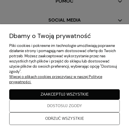
POMOC
SOCIAL MEDIA
Dbamy o Twoją prywatność
MOJE KONTO
Pliki cookies i pokrewne im technologie umożliwiają poprawne
działanie strony i pomagają nam dostosować ofertę do Twoich
potrzeb. Możesz zaakceptować wykorzystanie przez nas
PŁATNOŚCI I DOSTAWA
wszystkich tych plików i przejść do sklepu lub dostosować
użycie plików do swoich preferencji, wybierając opcję "Dostosuj
zgody".
Więcej o plikach cookies przeczytasz w naszej Polityce
INFORMACJE
prywatności.
ZAAKCEPTUJ WSZYSTKIE
O NAS
DOSTOSUJ ZGODY
Zaobserwuj nas!
ODRZUĆ WSZYSTKIE