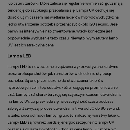
lub cztery żarówki, które zaleca się regularnie wymieniać, gdyż mają
tendencję do szybkiego przepalania się. Lampa UV cechuje się
dość długim czasem naświetlania lakierów hybrydowych, gdyż na
jedno utwardzenie potrzeba przeznaczyć około 120 sekund. Jeżeli
barwy są intensywnie napigmentowane, wtedy konieczne jest
odpowiednie wydłużenie tego czasu. Niewątpliwym atutem lamp
UV jest ich atrakcyjna cena.
Lampa LED
Lampy LED to nowoczesne urządzenia wykorzystywane zarówno
przez profesjonalistów, jak i amatorów w dziedzinie stylizacji
paznokci. Są one przeznaczone do utwardzania lakierów
hybrydowych, żeli i top coatów, które reagują na promieniowanie
LED. Lampy LED charakteryzują się szybszym czasem utwardzania
niż lampy UV, co przekłada się na oszczędność czasu podczas
zabiegu. Zazwyczaj proces utwardzania trwa od 30 do 60 sekund,
w zależności od mocy lampy i grubości nałożonej warstwy lakieru.
Lampy LED są również bardziej energooszczędne niż lampy UV
oraz mają dłuższą żywotność. Chociaż cena lamp LED może być