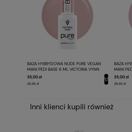
u dło
cienki
Bezba
czyst
funda
Samop
W man
elasty
E VEGAN
BAZA HYBRYDOWA NUDE PURE VEGAN
BAZA HY
A VYNN
MANI PEDI BASE 8 ML VICTORIA VYNN
MANI PED
Produ
35,00 zł
35,00 zł
formu
28,46 zł
28,46 zł
wykoń
PURE 
Inni klienci kupili również
przes
silik
Tran