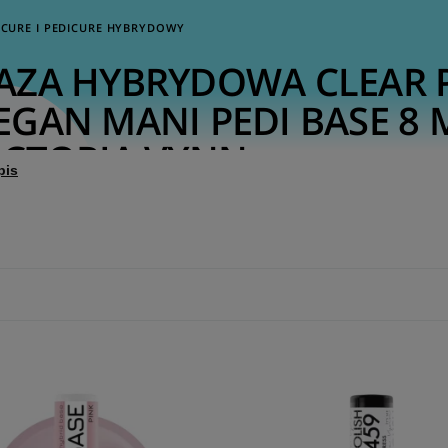
CURE I PEDICURE HYBRYDOWY
AZA HYBRYDOWA CLEAR 
EGAN MANI PEDI BASE 8 
ICTORIA VYNN
pis
RIA VYNN PURE VEGAN MANI PEDI BASE Clear to transparentna ba
rwna formuła idealnie sprawdza się jako uniwersalna baza pod laki
zację, doskonałą adhezję oraz trwały efekt bez zapowietrzeń.
IS PRODUKTU
ORIA VYNN PURE VEGAN MANI PEDI BASE Clear
to transparentna baz