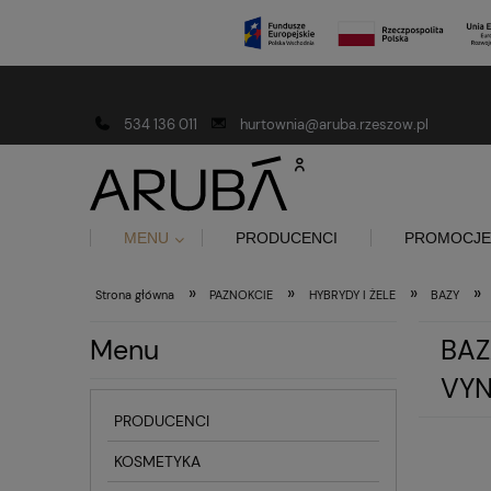
Darmowa dostawa od 150 złotych
534 136 011
hurtownia@aruba.rzeszow.pl
MENU
PRODUCENCI
PROMOCJE
»
»
»
»
Strona główna
PAZNOKCIE
HYBRYDY I ŻELE
BAZY
Menu
BAZ
VY
PRODUCENCI
KOSMETYKA