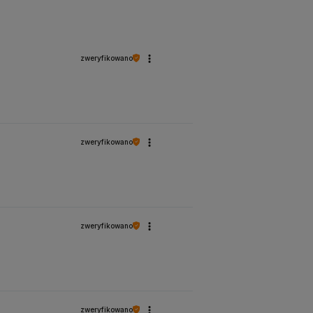
zweryfikowano
zweryfikowano
zweryfikowano
ralną płytkę paznokcia, nadać jej kształt, lekko
sekund, następnie nałożyć TAPE BOND i odczekać około
zweryfikowano