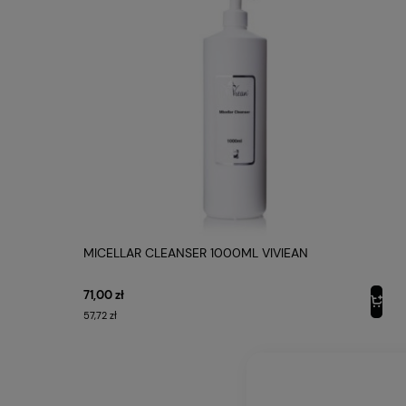
oraz 
NAJW
Tr
Pr
Id
Sa
Od
Um
MICELLAR CLEANSER 1000ML VIVIEAN
Ela
71,00 zł
Do
57,72 zł
Dł
Zm
Wa