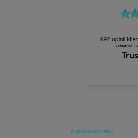
Ni
C
992
opinii kli
zebranych i 
USU
Al
Ac
Pil
Fr
Jak zbieramy opinie?
SPEC