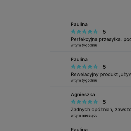
Ko
Od
Paulina
Wy
5
Ko
Perfekcyjna przesyłka, p
Rod
w tym tygodniu
Za
Paulina
Na
5
Rewelacyjny produkt ,uży
Wa
w tym tygodniu
Kw
Agnieszka
Vis
5
Poje
Żadnych opóźnień, zawsze
w tym miesiącu
Spos
zmato
Paulina