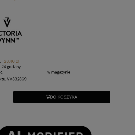
28,46 zł
:
:
24 godziny
ć:
w magazynie
ktu:
VV332869
DO KOSZYKA