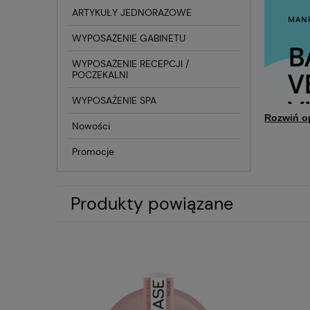
ARTYKUŁY JEDNORAZOWE
MANI
WYPOSAŻENIE GABINETU
B
WYPOSAŻENIE RECEPCJI /
V
POCZEKALNI
V
WYPOSAŻENIE SPA
Rozwiń o
Nowości
Promocje
VICTO
Bezba
Produkty powiązane
styli
OP
VICT