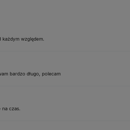
lor: bezbarwny
cień: Clear
kończenie: transparentne
nsystencja: samopoziomująca
od każdym względem.
zaj płytki: każda
stosowanie: stylizacja hybrydowa, pedicure
dbudowa: tak, delikatne wyrównanie płytki paznokcia
wam bardzo długo, polecam
rstwa dyspersyjna: tak
asowość: niska
cosity Index: niski
mność:
8 ml
 na czas.
ób użycia — pedicure hybrydowy z użyciem koloru:
przygotować natu
wić, oczyścić i odtłuścić. Zaaplikować NAIL PREP i odczekać około 30 