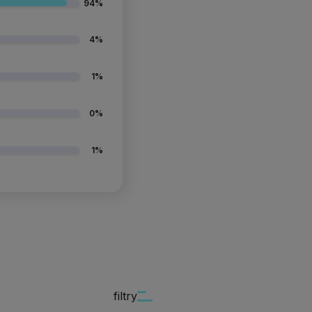
94%
4%
1%
0%
1%
filtry