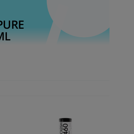
PURE
ML
za hybrydowa 2w1 do manicure i pedicure.
ery hybrydowe, zapewniając elastyczną, cienką
a hybrydowa 2w1, przeznaczona do stylizacji paznokci