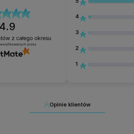
5
ska kwasowość i niski indeks lepkości
4
4.9
3
ZAS UTWARDZANIA
entów
z całego okresu
zweryfikowanych przez
Lampa LED 36 W: 60 sekund
2
1
WANIE
kohol kosmetyczny
eton
nik
Opinie klientów
ezarka
YFIKACJA TECHNICZNA