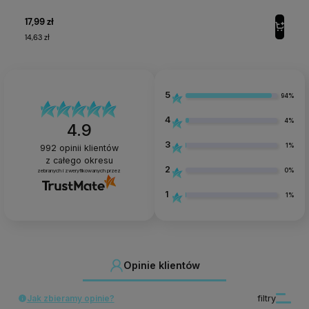
FREZARKA MINI PRO203
NAZWA PRODUKTU
SREBRNA Activshop
17,99 zł
17,
14,63 zł
14,
ACT-136728
KOD PRODUKTU
12W, 240V, 5V, 12V
WYBRANE INFORMACJE
5
94%
4
4%
4.9
3
1%
992
opinii klientów
z całego okresu
2
0%
zebranych i zweryfikowanych przez
1
1%
Opinie klientów
Jak zbieramy opinie?
filtry