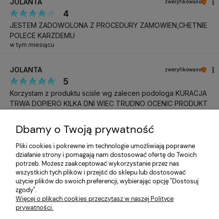
JOLANTA
zweryfikowano
4
JESTEM ZADOWOLONA Z PROCEDURY ZAMOWIEN,CHETNIE
POLECE KARZDEMU
w tym miesiącu
JOLANTA
zweryfikowano
5
Korzystam z produktu scisle wg zalecen podologa KURACJA
TRWA DOPIERO KILKA DNI WIEC TRUDNO OCENIC PRODUKT
w tym miesiącu
Dbamy o Twoją prywatność
Katarzyna
zweryfikowano
Pliki cookies i pokrewne im technologie umożliwiają poprawne
5
działanie strony i pomagają nam dostosować ofertę do Twoich
Do następnego razu, pozdrawiam
potrzeb. Możesz zaakceptować wykorzystanie przez nas
w tym miesiącu
wszystkich tych plików i przejść do sklepu lub dostosować
użycie plików do swoich preferencji, wybierając opcję "Dostosuj
zgody".
Katarzyna
zweryfikowano
Więcej o plikach cookies przeczytasz w naszej Polityce
5
prywatności.
Zgodne z opisem