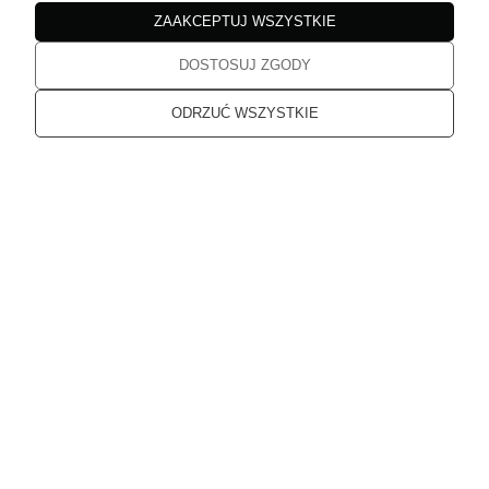
w tym miesiącu
ZAAKCEPTUJ WSZYSTKIE
DOSTOSUJ ZGODY
Katarzyna
zweryfikowano
5
ODRZUĆ WSZYSTKIE
Jakość bez zarzutu
w tym miesiącu
Katarzyna
zweryfikowano
5
Dziękuję, od dłuższego czasu planowałam zakupy. Przesłane
produkty spełniają moje oczekiwania
w tym miesiącu
Karolina
zweryfikowano
5
Super obsługa, szybka dostawa.
w tym miesiącu
Karolina
zweryfikowano