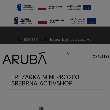
Darmowa dostawa od 150 złotych
534 136 011
hurtownia@aruba.rzeszow.pl
(PUSTY)
FREZARKA MINI PRO203
SREBRNA ACTIVSHOP