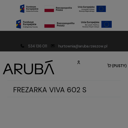
Darmowa dostawa od 150 złotych
534 136 011
hurtownia@aruba.rzeszow.pl
(PUSTY)
FREZARKA VIVA 602 S