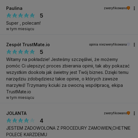
Dotykowy panel
pozwala łatwo zmienić kierunek obrotów, a
Paulina
zweryfikowano
także zatrzymać pracę urządzenia (
funkcja pauzy
), co
5
zapewnia pełną kontrolę nad frezarką i ułatwia dostosowanie jej
Super , polecam!
działania do konkretnych usług.
Wyrazisty ekran wyświetla
w tym miesiącu
stan sprzętu
– informuje o prędkości i kierunku obrotów oraz
włączeniu pauzy.
Zespół TrustMate.io
opinia niezweryfikowana
5
Precyzyjne funkcjonalności dla komfortu użytkowania
Witamy na pokładzie! Jesteśmy szczęśliwi, że możemy
pomóc Ci ulepszyć proces zbierania opinii, tak aby pokazać
Frezarka zapewnia
wysoki komfort pracy dzięki cichej
wszystkim dookoła jak świetny jest Twój biznes. Dzięki temu
pracy
, nie rozpraszając osoby wykonującej zabieg ani nie
narzędziu zdobędziesz takie opinie, o których zawsze
zakłócając spokoju klientom. Podczas pracy można bezpiecznie
marzyłeś! Trzymamy kciuki za owocną współpracę, ekipa
odłożyć głowicę na
dołączony do zestawu dedykowany
TrustMate.io
w tym miesiącu
stojak
, co zwiększa wygodę i bezpieczeństwo. W komplecie
znajduje się także
praktyczny ceramiczny frez w kształcie
JOLANTA
zweryfikowano
stożka
, który zapewnia wszechstronność zastosowań i ułatwia
4
przeprowadzanie różnorodnych zabiegów.
JESTEM ZADOWOLONA Z PROCEDURY ZAMOWIEN,CHETNIE
Nowoczesne, praktyczne urządzenie
POLECE KARZDEMU