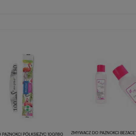
awilżając ją od wewnątrz.
roduktu
c Liquid Vivien
y płyn przewodzący nowej generacji. Jest wzbogacony kwasem hialuronow
lżając ją od wewnątrz.
 butylenowy i gliceryna nawilżają i wygładzają
hialuronowy doskonale penetruje w skórę pod wpływem zastosowanych 
ikacja
Hialuronic Liquid 1000ml Viviean
RODUKTU
ZMYWACZ DO PAZNOKCI BEZAC
O PAZNOKCI PÓŁKSIĘŻYC 100/180