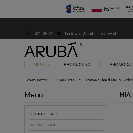
Darmowa dostawa od 150 złotych
534 136 011
hurtownia@aruba.rzeszow.pl
MENU
PRODUCENCI
PROMOCJE
»
»
Strona główna
KOSMETYKA
Hialuronic Liquid 1000ml Viviea
Menu
HIA
PRODUCENCI
KOSMETYKA