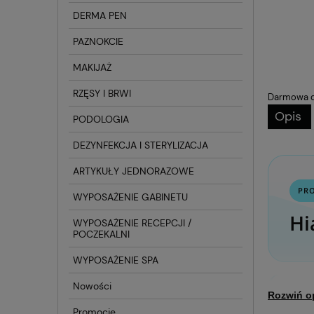
DERMA PEN
PAZNOKCIE
MAKIJAŻ
RZĘSY I BRWI
Darmowa d
Opis
PODOLOGIA
DEZYNFEKCJA I STERYLIZACJA
ARTYKUŁY JEDNORAZOWE
PR
WYPOSAŻENIE GABINETU
Hi
WYPOSAŻENIE RECEPCJI /
POCZEKALNI
WYPOSAŻENIE SPA
Nowości
Rozwiń o
Nawilża
Promocje