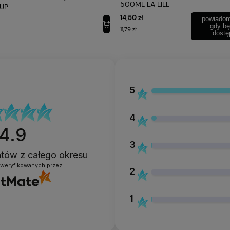
500ML LA LILL
UP
AB10
DUKTU
14,50 zł
powiadom
gdy bę
11,79 zł
dostę
1000ml
INFORMACJE
5
4
4.9
3
entów
z całego okresu
zweryfikowanych przez
2
1