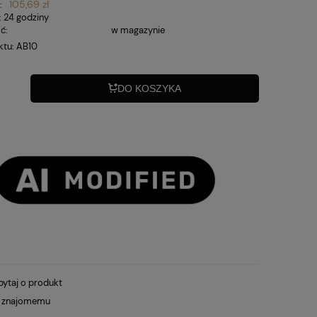
105,69 zł
:
:
24 godziny
ć:
w magazynie
ktu:
AB10
DO KOSZYKA
pytaj o produkt
ć znajomemu