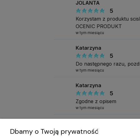
JOLANTA
5
Korzystam z produktu s
OCENIC PRODUKT
w tym miesiącu
Katarzyna
5
Do następnego razu, poz
w tym miesiącu
Katarzyna
5
Zgodne z opisem
w tym miesiącu
Katarzyna
Dbamy o Twoją prywatność
5
Jakość bez zarzutu