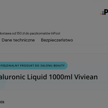
ostawa od 150 zł do paczkomatów InPost
Dane techniczne
Bezpieczeństwo
OFESJONALNY PRODUKT DO SALONU BEAUTY
aluronic Liquid 1000ml Viviean
pis
jący płyn przewodzący nowej generacji. Jest wzbogacony kwasem hialuronowym