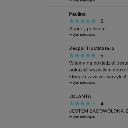
w tym miesiącu
Paulina
5
Super , polecam!
w tym miesiącu
Zespół TrustMate.io
5
Witamy na pokładzie! Jeste
pokazać wszystkim dookoła 
których zawsze marzyłeś! 
w tym miesiącu
JOLANTA
4
JESTEM ZADOWOLONA Z
w tym miesiącu