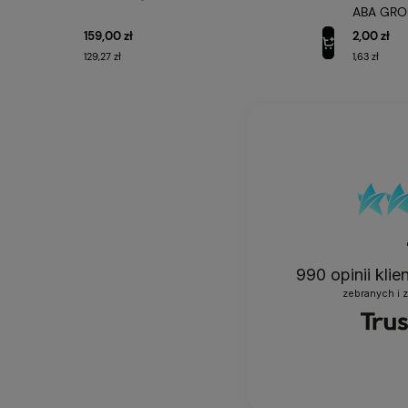
ABA GRO
KOD PRO
159,00 zł
2,00 zł
129,27 zł
1,63 zł
WYBRANE 
990
opinii kli
zebranych i 