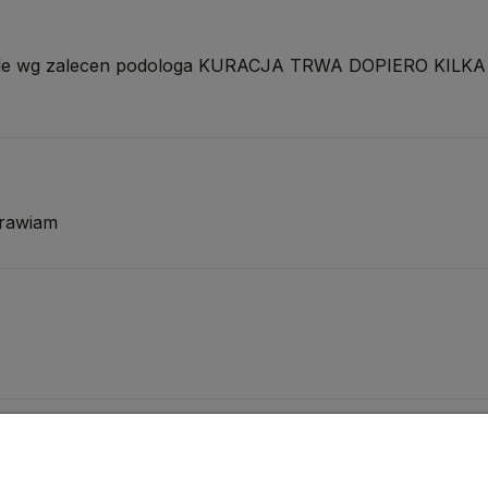
cisle wg zalecen podologa KURACJA TRWA DOPIERO KIL
drawiam