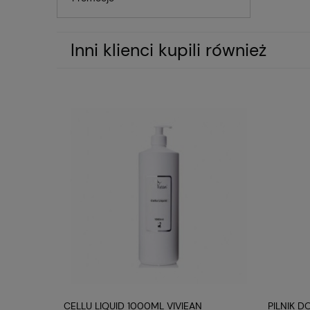
skórę n
Inni klienci kupili również
Opis p
Hialuroni
Nawilżając
skórę nawi
glikol
kwas 
Specyf
NAZWA P
CELLU LIQUID 1000ML VIVIEAN
PILNIK D