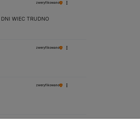
zweryfikowano
KA DNI WIEC TRUDNO
zweryfikowano
zweryfikowano
zweryfikowano