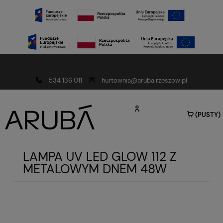
Darmowa dostawa od 150 złotych
534 136 011
hurtownia@aruba.rzeszow.pl
(PUSTY)
LAMPA UV LED GLOW 112 Z
METALOWYM DNEM 48W