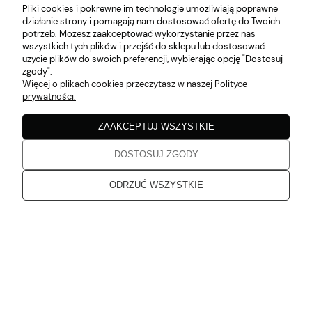
Pliki cookies i pokrewne im technologie umożliwiają poprawne
5
działanie strony i pomagają nam dostosować ofertę do Twoich
Do następnego razu, pozdrawiam
potrzeb. Możesz zaakceptować wykorzystanie przez nas
w tym miesiącu
wszystkich tych plików i przejść do sklepu lub dostosować
użycie plików do swoich preferencji, wybierając opcję "Dostosuj
zgody".
Katarzyna
zweryfikowano
Więcej o plikach cookies przeczytasz w naszej Polityce
5
prywatności.
Zgodne z opisem
w tym miesiącu
ZAAKCEPTUJ WSZYSTKIE
DOSTOSUJ ZGODY
Katarzyna
zweryfikowano
5
ODRZUĆ WSZYSTKIE
Jakość bez zarzutu
w tym miesiącu
Katarzyna
zweryfikowano
5
Dziękuję, od dłuższego czasu planowałam zakupy. Przesłane
produkty spełniają moje oczekiwania
w tym miesiącu