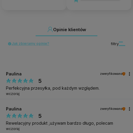
Pojemność:
20ml (Wystarcza na 3 miesiączną terapię).
Opinie klientów
Specyfikacja
Jak zbieramy opinie?
filtry
Onygen Krem światowa
NAZWA PRODUKTU
innowacja Podopharm
PT01
KOD PRODUKTU
Paulina
zweryfikowano
5
Perfekcyjna przesyłka, pod każdym względem.
20ml
WYBRANE INFORMACJE
wczoraj
Paulina
zweryfikowano
5
Rewelacyjny produkt ,używam bardzo długo, polecam
wczoraj