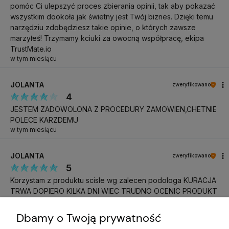
pomóc Ci ulepszyć proces zbierania opinii, tak aby pokazać
wszystkim dookoła jak świetny jest Twój biznes. Dzięki temu
narzędziu zdobędziesz takie opinie, o których zawsze
marzyłeś! Trzymamy kciuki za owocną współpracę, ekipa
TrustMate.io
w tym miesiącu
JOLANTA
zweryfikowano
4
JESTEM ZADOWOLONA Z PROCEDURY ZAMOWIEN,CHETNIE
POLECE KARZDEMU
w tym miesiącu
JOLANTA
zweryfikowano
5
Korzystam z produktu scisle wg zalecen podologa KURACJA
TRWA DOPIERO KILKA DNI WIEC TRUDNO OCENIC PRODUKT
w tym miesiącu
Dbamy o Twoją prywatność
Katarzyna
zweryfikowano