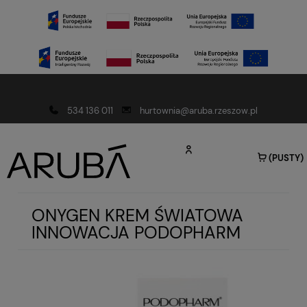
Darmowa dostawa od 150 złotych
534 136 011
hurtownia@aruba.rzeszow.pl
(PUSTY)
ONYGEN KREM ŚWIATOWA
INNOWACJA PODOPHARM