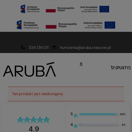
Darmowa dostawa od 150 złotych
534 136 011
hurtownia@aruba.rzeszow.pl
(PUSTY)
Ten produkt jest niedostępny.
5
94%
4
4%
4.9