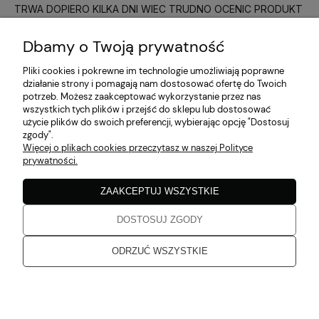
TRWA DOPIERO KILKA DNI WIEC TRUDNO OCENIC PRODUKT
w tym miesiącu
Dbamy o Twoją prywatność
Katarzyna
zweryfikowano
Pliki cookies i pokrewne im technologie umożliwiają poprawne
5
działanie strony i pomagają nam dostosować ofertę do Twoich
Do następnego razu, pozdrawiam
potrzeb. Możesz zaakceptować wykorzystanie przez nas
w tym miesiącu
wszystkich tych plików i przejść do sklepu lub dostosować
użycie plików do swoich preferencji, wybierając opcję "Dostosuj
zgody".
Katarzyna
zweryfikowano
Więcej o plikach cookies przeczytasz w naszej Polityce
5
prywatności.
Zgodne z opisem
w tym miesiącu
ZAAKCEPTUJ WSZYSTKIE
DOSTOSUJ ZGODY
Katarzyna
zweryfikowano
5
ODRZUĆ WSZYSTKIE
Jakość bez zarzutu
w tym miesiącu
Katarzyna
zweryfikowano