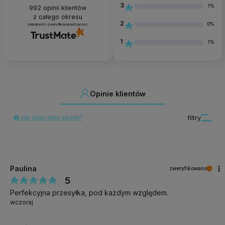
3
1%
992
opinii klientów
z całego okresu
2
0%
zebranych i zweryfikowanych przez
1
1%
Opinie klientów
Jak zbieramy opinie?
filtry
Paulina
zweryfikowano
5
Perfekcyjna przesyłka, pod każdym względem.
wczoraj