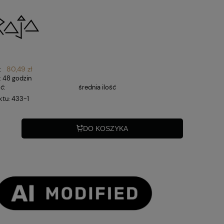
80,49 zł
:
:
48 godzin
ć:
średnia ilość
ktu:
433-1
DO KOSZYKA