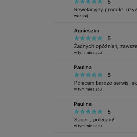
5
Rewelacyjny produkt ,uży
wczoraj
Agnieszka
5
Żadnych opóźnień, zawsze
w tym miesiącu
Paulina
5
Polecam bardzo serwis, e
w tym miesiącu
Paulina
5
Super , polecam!
w tym miesiącu