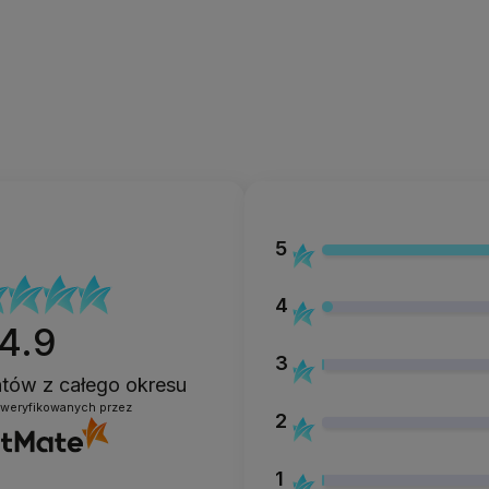
nko bilobę (miłorząb dwuklapowy) oraz wyciąg z owoców dzikiej róży.
 opakowanie wyposażone jest w puszek do aplikacji produktu.
 dermatologicznie.
ikacja
5
Plaisir puder sypki nr 1 Karaja
RODUKTU
4
433-1
DUKTU
4.9
3
entów
z całego okresu
zweryfikowanych przez
2
1