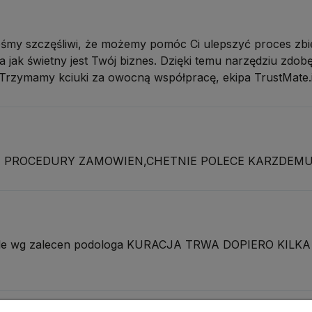
śmy szczęśliwi, że możemy pomóc Ci ulepszyć proces zbier
jak świetny jest Twój biznes. Dzięki temu narzędziu zdobęd
Trzymamy kciuki za owocną współpracę, ekipa TrustMate.
 PROCEDURY ZAMOWIEN,CHETNIE POLECE KARZDEM
cisle wg zalecen podologa KURACJA TRWA DOPIERO KIL