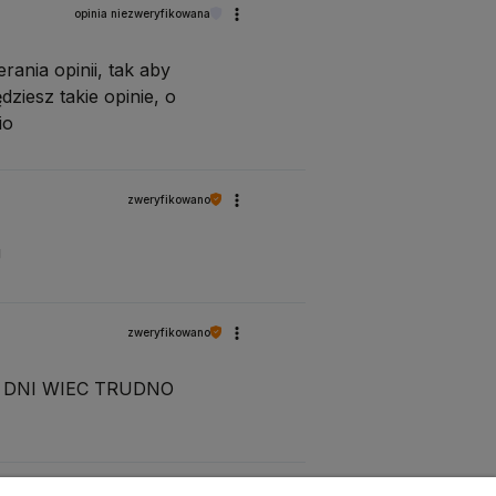
opinia niezweryfikowana
ania opinii, tak aby
ziesz takie opinie, o
io
zweryfikowano
U
zweryfikowano
KA DNI WIEC TRUDNO
zweryfikowano