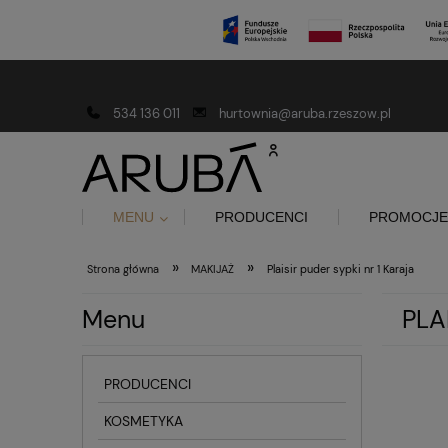
Darmowa dostawa od 150 złotych
534 136 011
hurtownia@aruba.rzeszow.pl
MENU
PRODUCENCI
PROMOCJE
»
»
Strona główna
MAKIJAŻ
Plaisir puder sypki nr 1 Karaja
Menu
PLA
PRODUCENCI
KOSMETYKA