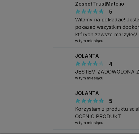
Zespół TrustMate.io
5
Witamy na pokładzie! Jeste
pokazać wszystkim dookoła 
których zawsze marzyłeś! 
w tym miesiącu
JOLANTA
4
JESTEM ZADOWOLONA Z
w tym miesiącu
JOLANTA
5
Korzystam z produktu s
OCENIC PRODUKT
w tym miesiącu
Katarzyna