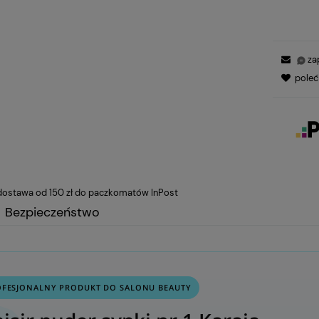
za
pole
ostawa od 150 zł do paczkomatów InPost
Bezpieczeństwo
OFESJONALNY PRODUKT DO SALONU BEAUTY