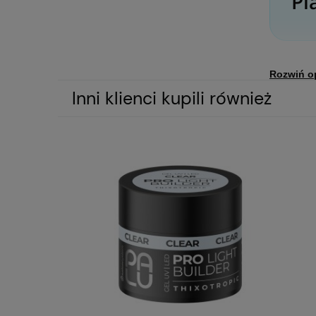
Pl
Rozwiń o
Opis p
Inni klienci kupili również
Plaisir p
Jedwabny pu
Niewiaryg
wykończeni
Jego delik
twój natura
Zalety pud
rozjaś
nie p
łatwy