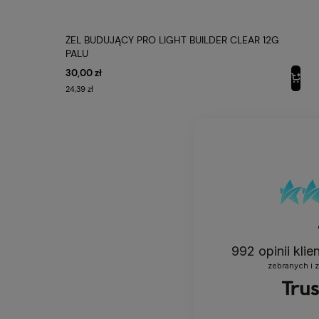
Zawiera gi
ŻEL BUDUJĄCY PRO LIGHT BUILDER CLEAR 12G
Eleganckie
PALU
30,00 zł
Testowany
24,39 zł
Specyf
NAZWA P
KOD PRO
992
opinii kli
zebranych i 