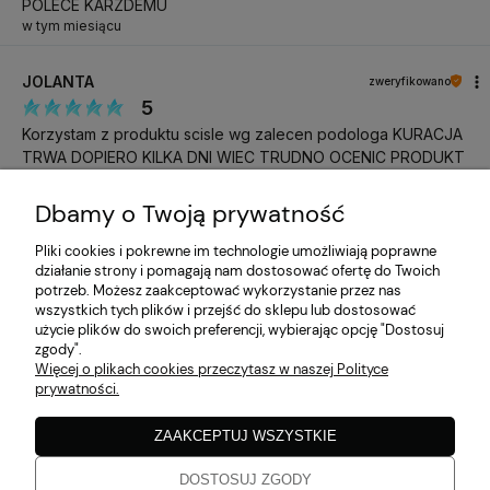
POLECE KARZDEMU
OBJĘTOŚCIOWEJ 0,05-C-
w tym miesiącu
8MM IBRA MAKEUP
JOLANTA
zweryfikowano
IB-RZ-VOL-005-C-8mm
KOD PRODUKTU
5
Korzystam z produktu scisle wg zalecen podologa KURACJA
8MM, 05mm, 10mm,
WYBRANE INFORMACJE
TRWA DOPIERO KILKA DNI WIEC TRUDNO OCENIC PRODUKT
9mm
w tym miesiącu
Dbamy o Twoją prywatność
Katarzyna
zweryfikowano
Pliki cookies i pokrewne im technologie umożliwiają poprawne
5
działanie strony i pomagają nam dostosować ofertę do Twoich
Do następnego razu, pozdrawiam
potrzeb. Możesz zaakceptować wykorzystanie przez nas
w tym miesiącu
wszystkich tych plików i przejść do sklepu lub dostosować
użycie plików do swoich preferencji, wybierając opcję "Dostosuj
zgody".
Katarzyna
zweryfikowano
Więcej o plikach cookies przeczytasz w naszej Polityce
5
prywatności.
Zgodne z opisem
w tym miesiącu
ZAAKCEPTUJ WSZYSTKIE
DOSTOSUJ ZGODY