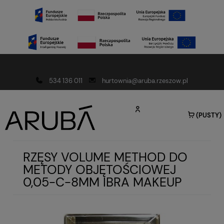
Darmowa dostawa od 150 złotych
534 136 011
hurtownia@aruba.rzeszow.pl
(PUSTY)
RZĘSY VOLUME METHOD DO
METODY OBJĘTOŚCIOWEJ
0,05-C-8MM IBRA MAKEUP