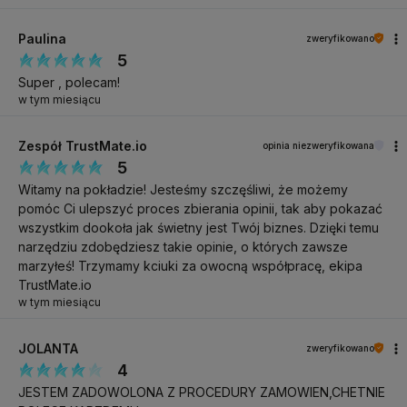
nie grubsze niż 0,07?
Paulina
zweryfikowano
Mniejsze obciążenie naturalnej rzęsy gwarantuje jej dłuższą
5
żywotność z kępką, dzięki czemu klientka cieszy się efektem
Super , polecam!
dłużej.
w tym miesiącu
Jak uniknąć sklejek aplikując kępki?
Zespół TrustMate.io
opinia niezweryfikowana
Aplikuj kępki Fast Volume "na karkas". Zapewni to równomierne
5
zapełnienie rzęs oraz pewność wyschnięcia kleju na kępce.
Witamy na pokładzie! Jesteśmy szczęśliwi, że możemy
pomóc Ci ulepszyć proces zbierania opinii, tak aby pokazać
Jak aplikować rzęsy metodą SPEED LASHES w 50 min?
wszystkim dookoła jak świetny jest Twój biznes. Dzięki temu
narzędziu zdobędziesz takie opinie, o których zawsze
Zapraszamy na szkolenie w Centrum Szkoleniowym Zoe.
marzyłeś! Trzymamy kciuki za owocną współpracę, ekipa
TrustMate.io
w tym miesiącu
Specyfikacja
JOLANTA
zweryfikowano
4
RZĘSY VOLUME
NAZWA PRODUKTU
JESTEM ZADOWOLONA Z PROCEDURY ZAMOWIEN,CHETNIE
METHOD DO METODY