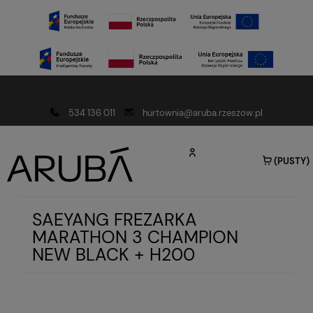
Darmowa dostawa od 150 złotych
534 136 011
hurtownia@aruba.rzeszow.pl
(PUSTY)
SAEYANG FREZARKA
MARATHON 3 CHAMPION
NEW BLACK + H200