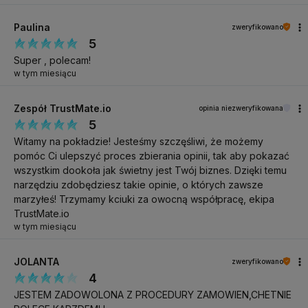
obrotów na minutę
, co pozwala na dostosowanie do
indywidualnych potrzeb, a co za tym idzie
komfortowe
Paulina
zweryfikowano
wykonywanie szerokiej gamy zabiegów
. Dioda kontrolna
5
umieszczona nad pokrętłem ułatwia rozpoznanie, czy frezarka jest
włączona. Praca z urządzeniem jest wyjątkowo
łatwa, efektywna
Super , polecam!
oraz intuicyjna
, co zostanie docenione również przez bardziej
w tym miesiącu
wymagających użytkowników.
Zespół TrustMate.io
opinia niezweryfikowana
5
Precyzyjne funkcjonalności dla komfortu
Witamy na pokładzie! Jesteśmy szczęśliwi, że możemy
użytkowania
pomóc Ci ulepszyć proces zbierania opinii, tak aby pokazać
wszystkim dookoła jak świetny jest Twój biznes. Dzięki temu
Dołączone do zestawu akcesoria zapewniają
bezpieczeństwo oraz
narzędziu zdobędziesz takie opinie, o których zawsze
wygodę korzystania
. Frezarka wyposażona jest w
napęd nożny
,
umożliwiający precyzyjne kontrolowanie pracy głowicy i
marzyłeś! Trzymamy kciuki za owocną współpracę, ekipa
swobodną, komfortową pracę
, dzięki możliwości sterowania
TrustMate.io
urządzeniem bez użycia rąk. W trakcie pracy głowicę można
w tym miesiącu
bezpiecznie odłożyć na
dołączony do zestawu dedykowany
silikonowy stojak
lub odwiesić dzięki wygodnemu plastikowemu
uchwytowi, który można zamontować po obu stronach urządzenia.
JOLANTA
zweryfikowano
Miejsce na frezy na obudowie
pozwala na przygotowanie
4
niezbędnych narzędzi, by mieć je pod ręką w trakcie pracy.
JESTEM ZADOWOLONA Z PROCEDURY ZAMOWIEN,CHETNIE
Dodatkowo w najnowszej wersji zastosowano
odłączany kabel
,