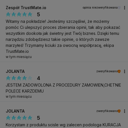
Pilnik
Zespół TrustMate.io
opinia niezweryfikowana
Frezarka
5
Witamy na pokładzie! Jesteśmy szczęśliwi, że możemy
SPECYFIKACJA TECHNICZNA
pomóc Ci ulepszyć proces zbierania opinii, tak aby pokazać
wszystkim dookoła jak świetny jest Twój biznes. Dzięki temu
Dyspersja: nie
narzędziu zdobędziesz takie opinie, o których zawsze
Konsystencja: średnio-gęsta
marzyłeś! Trzymamy kciuki za owocną współpracę, ekipa
TrustMate.io
Niebieska poświata: nie
w tym miesiącu
Efekt końcowy: błysk ze srebrną drobinką i
efektem cat eye
JOLANTA
zweryfikowano
4
Zastosowanie: stylizacja hybrydowa, żelowa i
akrylożelowa
JESTEM ZADOWOLONA Z PROCEDURY ZAMOWIEN,CHETNIE
POLECE KARZDEMU
Pojemność:
8 ml
w tym miesiącu
Sposób użycia:
zaaplikować GEL POLISH Silver Cat
JOLANTA
zweryfikowano
Eye No Wipe 8 ml na dowolną stylizację
5
światłoutwardzalną. Przed utwardzeniem przyłożyć
Korzystam z produktu scisle wg zalecen podologa KURACJA
magnes, aby ułożyć drobinki i uzyskać efekt kociego