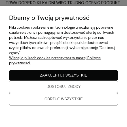
TRWA DOPIERO KILKA DNI WIEC TRUDNO OCENIC PRODUKT
oka. Utwardzić w lampie UV/LED 36 W przez 60
w tym miesiącu
sekund. Produkt nie wymaga przemywania po
Dbamy o Twoją prywatność
utwardzeniu.
Katarzyna
zweryfikowano
Pliki cookies i pokrewne im technologie umożliwiają poprawne
5
Pełny skład (INCI):
działanie strony i pomagają nam dostosować ofertę do Twoich
Do następnego razu, pozdrawiam
potrzeb. Możesz zaakceptować wykorzystanie przez nas
w tym miesiącu
wszystkich tych plików i przejść do sklepu lub dostosować
INGREDIENTS: ACRYLATES COPOLYMER,
użycie plików do swoich preferencji, wybierając opcję "Dostosuj
HYDROXYPROPYL METHACRYLATE,
zgody".
Katarzyna
zweryfikowano
TRIMETHYLBENZOYL DITOLYLPHOSPHINE OXIDE,
Więcej o plikach cookies przeczytasz w naszej Polityce
5
prywatności.
SILICA, HYDROXYCYCLOHEXYL PHENYL KETONE,
Zgodne z opisem
MICA, IRON POWDER, P-HYDROXYANISOLE,
w tym miesiącu
ZAAKCEPTUJ WSZYSTKIE
HYDROQUINONE, CI 77163, CI 77891.
DOSTOSUJ ZGODY
Katarzyna
zweryfikowano
ŚRODKI OSTROŻNOŚCI
5
ODRZUĆ WSZYSTKIE
Jakość bez zarzutu
Tylko do użytku profesjonalnego.
w tym miesiącu
Może powodować reakcję alergiczną.
Katarzyna
Unikać kontaktu ze skórą i oczami.
zweryfikowano