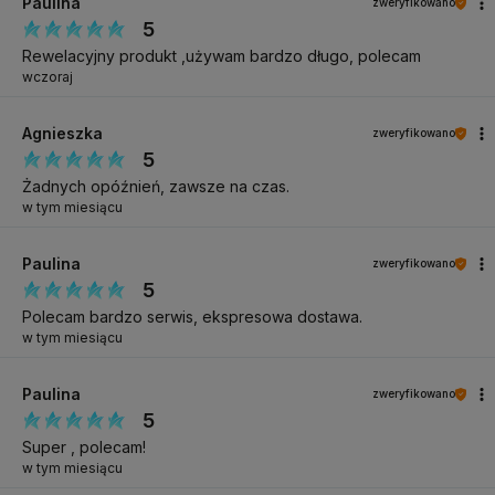
konsystencja
Paulina
zweryfikowano
5
Bez niebieskiej
Rewelacyjny produkt ,używam bardzo długo, polecam
poświaty
wczoraj
Nie wymaga
przemywania
Agnieszka
zweryfikowano
cleanerem
5
Idealny do stylizacji
Żadnych opóźnień, zawsze na czas.
ślubnych i
w tym miesiącu
wieczorowych
Paulina
zweryfikowano
5
Polecam bardzo serwis, ekspresowa dostawa.
CZAS UTWARDZANIA
w tym miesiącu
Lampa UV/LED 36 W: 60 sekund
Paulina
zweryfikowano
5
Super , polecam!
USUWANIE
w tym miesiącu