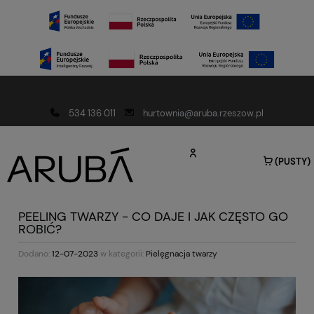
Darmowa dostawa od 150 złotych
534 136 011
hurtownia@aruba.rzeszow.pl
(PUSTY)
PEELING TWARZY - CO DAJE I JAK CZĘSTO GO
ROBIĆ?
Dodano:
12-07-2023
w kategorii:
Pielęgnacja twarzy