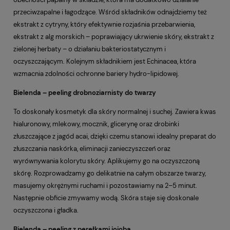
przeciwzapalne i łagodzące. Wśród składników odnajdziemy też
ekstrakt z cytryny, który efektywnie rozjaśnia przebarwienia,
ekstrakt z alg morskich – poprawiający ukrwienie skóry, ekstrakt z
zielonej herbaty – o działaniu bakteriostatycznym i
oczyszczającym. Kolejnym składnikiem jest Echinacea, która
wzmacnia zdolności ochronne bariery hydro-lipidowej.
Bielenda – peeling drobnoziarnisty do twarzy
To doskonały kosmetyk dla skóry normalnej i suchej. Zawiera kwas
hialuronowy, mlekowy, mocznik, glicerynę oraz drobinki
złuszczające z jagód acai, dzięki czemu stanowi idealny preparat do
złuszczania naskórka, eliminacji zanieczyszczeń oraz
wyrównywania kolorytu skóry. Aplikujemy go na oczyszczoną
skórę. Rozprowadzamy go delikatnie na całym obszarze twarzy,
masujemy okrężnymi ruchami i pozostawiamy na 2–5 minut.
Następnie obficie zmywamy wodą. Skóra staje się doskonale
oczyszczona i gładka.
Bielenda – peeling z perełkami jojoba