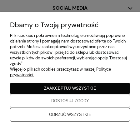
SOCIAL MEDIA
Dbamy o Twoją prywatność
MOJE KONTO
Pliki cookies i pokrewne im technologie umożliwiają poprawne
działanie strony i pomagają nam dostosować ofertę do Twoich
potrzeb. Możesz zaakceptować wykorzystanie przez nas
PŁATNOŚCI I DOSTAWA
wszystkich tych plików i przejść do sklepu lub dostosować
użycie plików do swoich preferencji, wybierając opcję "Dostosuj
zgody".
Więcej o plikach cookies przeczytasz w naszej Polityce
INFORMACJE
prywatności.
ZAAKCEPTUJ WSZYSTKIE
O NAS
DOSTOSUJ ZGODY
Zaobserwuj nas!
ODRZUĆ WSZYSTKIE
Aruba 2026
pokaż pełną wersję strony