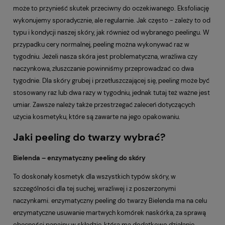
może to przynieść skutek przeciwny do oczekiwanego. Eksfoliację
wykonujemy sporadycznie, ale regularnie. Jak często - zależy to od
typu i kondycji naszej skóry, jak również od wybranego peelingu. W
przypadku cery normalnej, peeling można wykonywać raz w
tygodniu. Jeżeli nasza skóra jest problematyczna, wrażliwa czy
naczynkowa, złuszczanie powinniśmy przeprowadzać co dwa
tygodnie. Dla skóry grubej i przetłuszczającej się, peeling może być
stosowany raz lub dwa razy w tygodniu, jednak tutaj też ważne jest
umiar. Zawsze należy także przestrzegać zaleceń dotyczących
użycia kosmetyku, które są zawarte na jego opakowaniu.
Jaki peeling do twarzy wybrać?
Bielenda – enzymatyczny peeling do skóry
To doskonały kosmetyk dla wszystkich typów skóry, w
szczególności dla tej suchej, wrażliwej i z poszerzonymi
naczynkami. enzymatyczny peeling do twarzy Bielenda ma na celu
enzymatyczne usuwanie martwych komórek naskórka, za sprawą
obecności papainy w składzie, która ma dodatkowo działanie