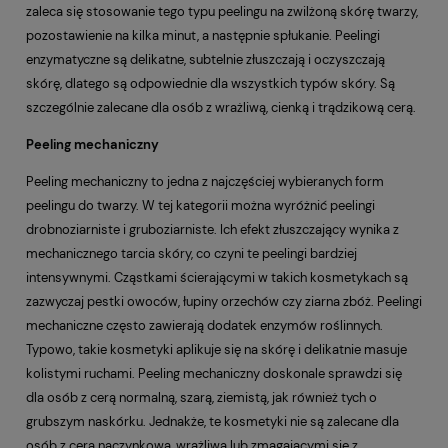
zaleca się stosowanie tego typu peelingu na zwilżoną skórę twarzy,
pozostawienie na kilka minut, a następnie spłukanie. Peelingi
enzymatyczne są delikatne, subtelnie złuszczają i oczyszczają
skórę, dlatego są odpowiednie dla wszystkich typów skóry. Są
szczególnie zalecane dla osób z wrażliwą, cienką i trądzikową cerą.
Peeling mechaniczny
Peeling mechaniczny to jedna z najczęściej wybieranych form
peelingu do twarzy. W tej kategorii można wyróżnić peelingi
drobnoziarniste i gruboziarniste. Ich efekt złuszczający wynika z
mechanicznego tarcia skóry, co czyni te peelingi bardziej
intensywnymi. Cząstkami ścierającymi w takich kosmetykach są
zazwyczaj pestki owoców, łupiny orzechów czy ziarna zbóż. Peelingi
mechaniczne często zawierają dodatek enzymów roślinnych.
Typowo, takie kosmetyki aplikuje się na skórę i delikatnie masuje
kolistymi ruchami. Peeling mechaniczny doskonale sprawdzi się
dla osób z cerą normalną, szarą, ziemistą, jak również tych o
grubszym naskórku. Jednakże, te kosmetyki nie są zalecane dla
osób z cerą naczynkową, wrażliwą lub zmagającymi się z