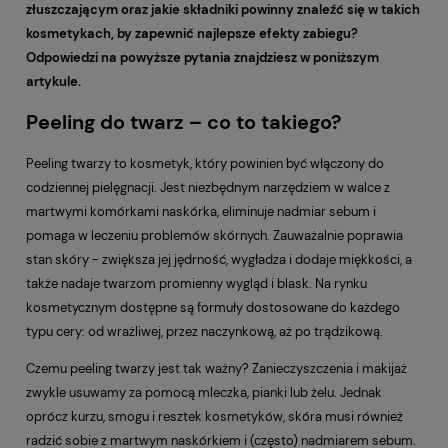
złuszczającym oraz jakie składniki powinny znaleźć się w takich
kosmetykach, by zapewnić najlepsze efekty zabiegu?
Odpowiedzi na powyższe pytania znajdziesz w poniższym
artykule.
Peeling do twarz – co to takiego?
Peeling twarzy to kosmetyk, który powinien być włączony do
codziennej pielęgnacji. Jest niezbędnym narzędziem w walce z
martwymi komórkami naskórka, eliminuje nadmiar sebum i
pomaga w leczeniu problemów skórnych. Zauważalnie poprawia
stan skóry - zwiększa jej jędrność, wygładza i dodaje miękkości, a
także nadaje twarzom promienny wygląd i blask. Na rynku
kosmetycznym dostępne są formuły dostosowane do każdego
typu cery: od wrażliwej, przez naczynkową, aż po trądzikową.
Czemu peeling twarzy jest tak ważny? Zanieczyszczenia i makijaż
zwykle usuwamy za pomocą mleczka, pianki lub żelu. Jednak
oprócz kurzu, smogu i resztek kosmetyków, skóra musi również
radzić sobie z martwym naskórkiem i (często) nadmiarem sebum.