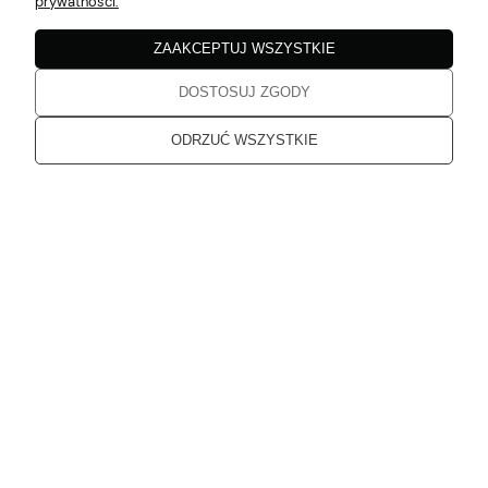
5
prywatności.
Zgodne z opisem
w tym miesiącu
ZAAKCEPTUJ WSZYSTKIE
DOSTOSUJ ZGODY
Katarzyna
zweryfikowano
5
ODRZUĆ WSZYSTKIE
Jakość bez zarzutu
w tym miesiącu
Katarzyna
zweryfikowano
5
Dziękuję, od dłuższego czasu planowałam zakupy. Przesłane
produkty spełniają moje oczekiwania
w tym miesiącu
Karolina
zweryfikowano
5
Super obsługa, szybka dostawa.
w tym miesiącu