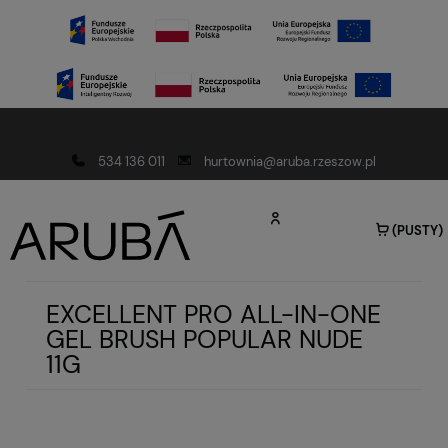
Darmowa dostawa od 150 złotych
534 136 011
hurtownia@aruba.rzeszow.pl
(PUSTY)
EXCELLENT PRO ALL-IN-ONE
GEL BRUSH POPULAR NUDE
11G