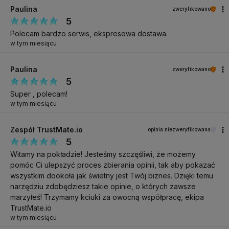
przedłużenia krótkie, średnie i długie (do 5 na szablonie),
Paulina
zweryfikowano
szybkie uzupełnienia,
5
Polecam bardzo serwis, ekspresowa dostawa.
wyrównanie i utwardzenie naturalnej płytki,
w tym miesiącu
nadbudowa.
Paulina
zweryfikowano
Pojemność: 11 g Pełny skład (INCI):
5
INGREDIENTS:BIS-HEMA POLYNEOPENTYL GLYCOL
Super , polecam!
w tym miesiącu
ADIPATE/IPDI COPOLYMER, BIS-HEA POLY(1,4-
BUTANEDIOL)-9/IPDI COPOLYMER, TRIMETHYLOLPROPANE
Zespół TrustMate.io
opinia niezweryfikowana
TRIMETHACRYLATE (TMPTMA), POLYURETHANE-57,
5
HYDROXYPROPYL METHACRYLATE, BIS-HEA POLYGLYCOL
Witamy na pokładzie! Jesteśmy szczęśliwi, że możemy
ADIPATE/IPDI COPOLYMER, HEXANEDIOL DIMETHARCYLATE,
pomóc Ci ulepszyć proces zbierania opinii, tak aby pokazać
ISOBORNYL METHACRYLATE, CELLULOSE ACETATE BUTYRATE,
wszystkim dookoła jak świetny jest Twój biznes. Dzięki temu
HYDROXYCYCLOHEXYL PHENYL KETONE, SILICA DIMETHYL
narzędziu zdobędziesz takie opinie, o których zawsze
SILYLATE, BENZOYL ISOPROPANOL, ETHYL
marzyłeś! Trzymamy kciuki za owocną współpracę, ekipa
TrustMate.io
TRIMETHYLBENZOYL PHENYLPHOSPHINATE, GLYCOL
w tym miesiącu
DIMETHACRYLATE, SILICA, PEG-9 DIMETHACRYLATE,