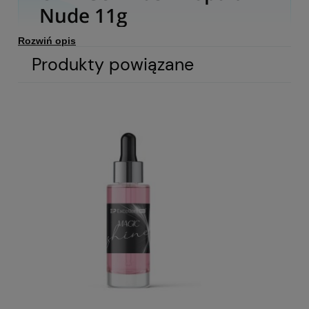
Nude 11g
Rozwiń opis
Produkty powiązane
Profesjonalny żel budujący w butelce z pędzelkiem o lekkiej,
rzadkiej konsystencji, który sprawdzi się w wielu etapach
pracy stylistki. Twarda formuła zamknięta w wygodnej
buteleczce umożliwia przedłużanie paznokci na tipsie lub
szablonie – w zakresie krótkich, średnich oraz długich
długości. Konsystencja „easy-flow” ułatwia szybkie
uzupełnienia oraz sprawia, że pobieranie produktu z butelki
jest wyjątkowo komfortowe.
Dzięki właściwościom samopoziomującym żel równomiernie
rozkłada się na płytce, co pozwala wykonać stylizację
sprawnie i z minimalną koniecznością późniejszego
opracowania. Idealnie nadaje się również do utwardzania
naturalnej płytki, jej wyrównania oraz budowy. Produkt
cechuje się wysoką odpornością na uszkodzenia oraz
doskonałą przyczepnością — w połączeniu z pełnym
systemem (Dehydrator, Bonder No Acid, Multifunction
Grafen Base) zapewnia trwałą i solidną stylizację przez cały