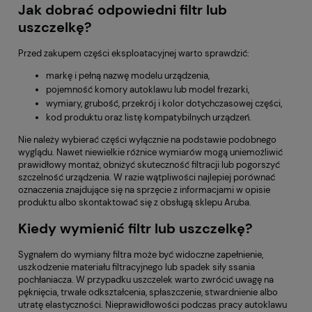
Jak dobrać odpowiedni filtr lub
uszczelkę?
Przed zakupem części eksploatacyjnej warto sprawdzić:
markę i pełną nazwę modelu urządzenia,
pojemność komory autoklawu lub model frezarki,
wymiary, grubość, przekrój i kolor dotychczasowej części,
kod produktu oraz listę kompatybilnych urządzeń.
Nie należy wybierać części wyłącznie na podstawie podobnego
wyglądu. Nawet niewielkie różnice wymiarów mogą uniemożliwić
prawidłowy montaż, obniżyć skuteczność filtracji lub pogorszyć
szczelność urządzenia. W razie wątpliwości najlepiej porównać
oznaczenia znajdujące się na sprzęcie z informacjami w opisie
produktu albo skontaktować się z obsługą sklepu Aruba.
Kiedy wymienić filtr lub uszczelkę?
Sygnałem do wymiany filtra może być widoczne zapełnienie,
uszkodzenie materiału filtracyjnego lub spadek siły ssania
pochłaniacza. W przypadku uszczelek warto zwrócić uwagę na
pęknięcia, trwałe odkształcenia, spłaszczenie, stwardnienie albo
utratę elastyczności. Nieprawidłowości podczas pracy autoklawu