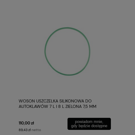
WOSON USZCZELKA SILIKONOWA DO
AUTOKLAWÓW 7 L I 8 L ZIELONA 7,5 MM
powiadom mnie,
110,00 zł
gdy będzie dostępne
netto
89,43 zł