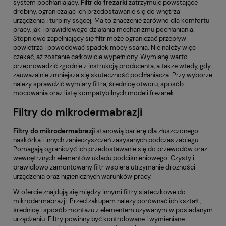
system pochłaniający.
Filtr do frezarki
zatrzymuje powstające
drobiny, ograniczając ich przedostawanie się do wnętrza
urządzenia i turbiny ssącej. Ma to znaczenie zarówno dla komfortu
pracy, jak i prawidłowego działania mechanizmu pochłaniania.
Stopniowo zapełniający się filtr może ograniczać przepływ
powietrza i powodować spadek mocy ssania. Nie należy więc
czekać, aż zostanie całkowicie wypełniony. Wymianę warto
przeprowadzić zgodnie z instrukcją producenta, a także wtedy, gdy
zauważalnie zmniejsza się skuteczność pochłaniacza. Przy wyborze
należy sprawdzić wymiary filtra, średnicę otworu, sposób
mocowania oraz listę kompatybilnych modeli frezarek.
Filtry do mikrodermabrazji
Filtry do mikrodermabrazji
stanowią barierę dla złuszczonego
naskórka i innych zanieczyszczeń zasysanych podczas zabiegu.
Pomagają ograniczyć ich przedostawanie się do przewodów oraz
wewnętrznych elementów układu podciśnieniowego. Czysty i
prawidłowo zamontowany filtr wspiera utrzymanie drożności
urządzenia oraz higienicznych warunków pracy.
W ofercie znajdują się między innymi filtry siateczkowe do
mikrodermabrazji. Przed zakupem należy porównać ich kształt,
średnicę i sposób montażu z elementem używanym w posiadanym
urządzeniu. Filtry powinny być kontrolowane i wymieniane