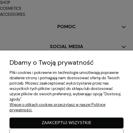
SHOP
COSMETICS
ACCESSORIES
POMOC
SOCIAL MEDIA
Dbamy o Twoją prywatność
MOJE KONTO
Pliki cookies i pokrewne im technologie umożliwiają poprawne
działanie strony i pomagają nam dostosować ofertę do Twoich
potrzeb. Możesz zaakceptować wykorzystanie przez nas
PŁATNOŚCI I DOSTAWA
wszystkich tych plików i przejść do sklepu lub dostosować
użycie plików do swoich preferencji, wybierając opcję "Dostosuj
zgody".
Więcej o plikach cookies przeczytasz w naszej Polityce
INFORMACJE
prywatności.
ZAAKCEPTUJ WSZYSTKIE
O NAS