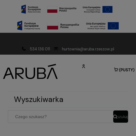
Darmowa dostawa od 150 złotych
534 136 011
hurtownia@aruba.rzeszow.pl
(PUSTY)
Wyszukiwarka
szukaj