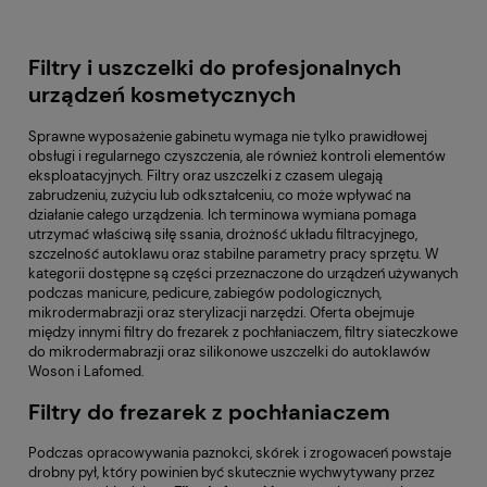
Filtry i uszczelki do profesjonalnych
urządzeń kosmetycznych
Sprawne wyposażenie gabinetu wymaga nie tylko prawidłowej
obsługi i regularnego czyszczenia, ale również kontroli elementów
eksploatacyjnych. Filtry oraz uszczelki z czasem ulegają
zabrudzeniu, zużyciu lub odkształceniu, co może wpływać na
działanie całego urządzenia. Ich terminowa wymiana pomaga
utrzymać właściwą siłę ssania, drożność układu filtracyjnego,
szczelność autoklawu oraz stabilne parametry pracy sprzętu. W
kategorii dostępne są części przeznaczone do urządzeń używanych
podczas manicure, pedicure, zabiegów podologicznych,
mikrodermabrazji oraz sterylizacji narzędzi. Oferta obejmuje
między innymi filtry do frezarek z pochłaniaczem, filtry siateczkowe
do mikrodermabrazji oraz silikonowe uszczelki do autoklawów
Woson i Lafomed.
Filtry do frezarek z pochłaniaczem
Podczas opracowywania paznokci, skórek i zrogowaceń powstaje
drobny pył, który powinien być skutecznie wychwytywany przez