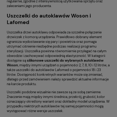
regularnie, zgodnie z intensywnością użytkowania sprzętu oraz
zaleceniami jego producenta.
Uszczelki do autoklawów Woson i
Lafomed
Uszczelka drzwi autoklawu odpowiada za szczelne połączenie
drzwiczek z komorą urządzenia. Prawidłowo dobrany element
ogranicza wydostawanie się pary i powietrza oraz pomaga
utrzymać ciśnienie niezbędne podczas realizacji programu
sterylizacji. Uszczelka powinna równomiernie przylegać na całym
obwodzie i zachowywać odpowiednią elastyczność. W kategorii
dostępne są
silikonowe uszczelki do wybranych autoklawów
Woson
, między innymi urządzeń o pojemności 2, 7, 8, 10 i 12 litrów, a
także uszczelki do autoklawów Lafomed o pojemności 18 i 23
litrów. Dostępność konkretnych wariantów może się zmieniać,
dlatego przed zamówieniem należy sprawdzić aktualne informacje
na karcie produktu.
Uszczelki podobne wizualnie nie zawsze są ze sobą zamienne.
Znaczenie mają między innymi średnica, przekrój, grubość, kolor
oznaczający określony wariant oraz dokładny model urządzenia. W
przypadku niektórych autoklawów tej samej pojemności mogą
występować różne wersje uszczelek.