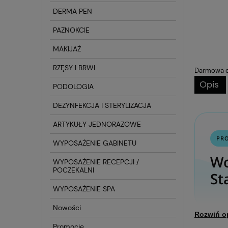
DERMA PEN
PAZNOKCIE
MAKIJAŻ
RZĘSY I BRWI
Darmowa d
Opis
PODOLOGIA
DEZYNFEKCJA I STERYLIZACJA
ARTYKUŁY JEDNORAZOWE
PR
WYPOSAŻENIE GABINETU
Wo
WYPOSAŻENIE RECEPCJI /
POCZEKALNI
St
WYPOSAŻENIE SPA
Nowości
Rozwiń o
Promocje