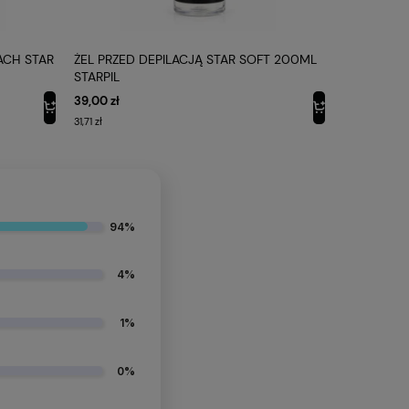
CH STAR
ŻEL PRZED DEPILACJĄ STAR SOFT 200ML
PODGRZEW
STARPIL
400 ML 10
39,00 zł
51,00 zł
31,71 zł
41,46 zł
94%
4%
1%
0%