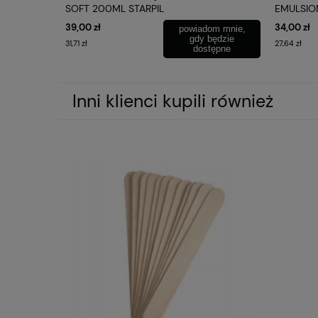
SOFT 200ML STARPIL
EMULSIO
39,00 zł
34,00 zł
powiadom mnie,
gdy będzie
31,71 zł
27,64 zł
dostępne
Inni klienci kupili również