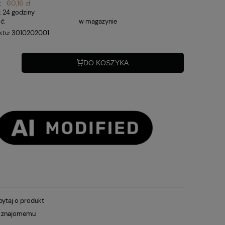
60,16 zł
:
:
24 godziny
ć:
w magazynie
ktu:
3010202001
DO KOSZYKA
pytaj o produkt
ć znajomemu