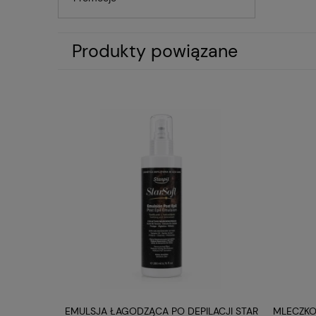
Specyf
Produkty powiązane
NAZWA P
KOD PRO
WYBRANE 
EMULSJA ŁAGODZĄCA PO DEPILACJI STAR
MLECZKO
H STAR