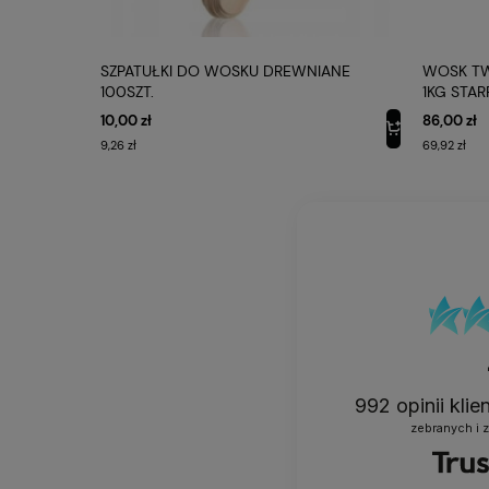
SZPATUŁKI DO WOSKU DREWNIANE
WOSK TWA
100SZT.
1KG STAR
10,00 zł
86,00 zł
9,26 zł
69,92 zł
992
opinii kli
zebranych i 