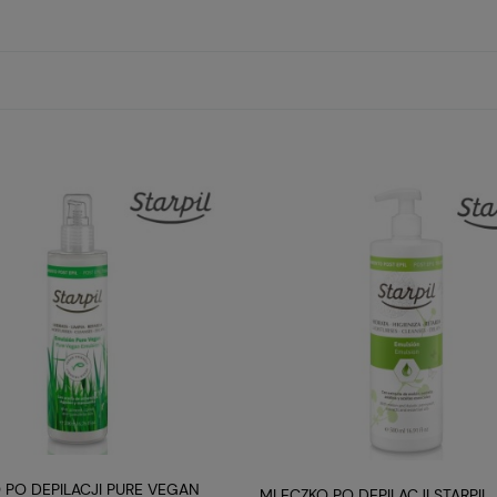
ikacja
Wosk twardy niebieski azulenowy 2AB bezbas
RODUKTU
3010202001
DUKTU
1kg
INFORMACJE
 PO DEPILACJI PURE VEGAN
MLECZKO PO DEPILACJI STARPIL