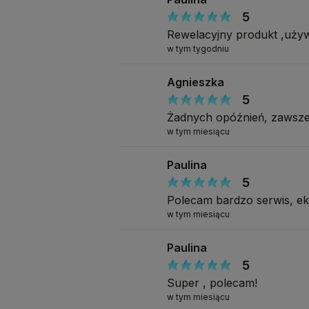
5
Rewelacyjny produkt ,uży
w tym tygodniu
Agnieszka
5
Żadnych opóźnień, zawsze
w tym miesiącu
Paulina
5
Polecam bardzo serwis, e
w tym miesiącu
Paulina
5
Super , polecam!
w tym miesiącu