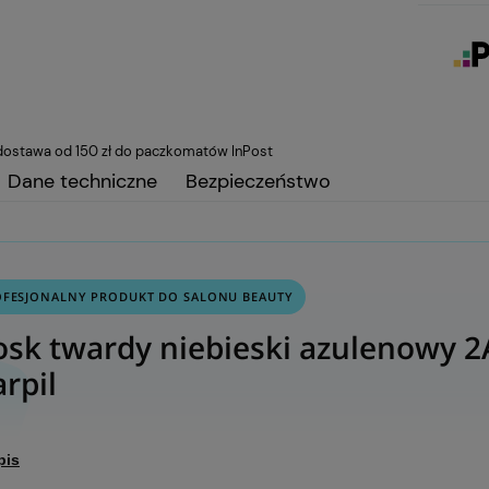
ostawa od 150 zł do paczkomatów InPost
Dane techniczne
Bezpieczeństwo
OFESJONALNY PRODUKT DO SALONU BEAUTY
sk twardy niebieski azulenowy 
arpil
pis