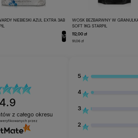
RDY NIEBIESKI AZUL EXTRA 3AB
WOSK BEZBARWNY W GRANULKA
PIL
SOFT 1KG STARPIL
112,00 zł
91,06 zł
5
4
4.9
3
entów
z całego okresu
zweryfikowanych przez
2