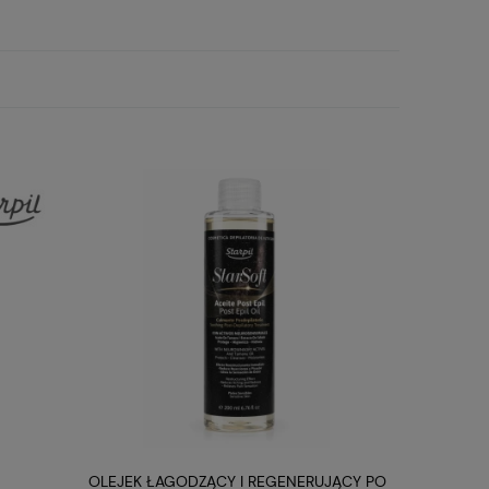
kowy 1kg Starpil
OLEJEK ŁAGODZĄCY I REGENERUJĄCY PO
OLEJEK PO