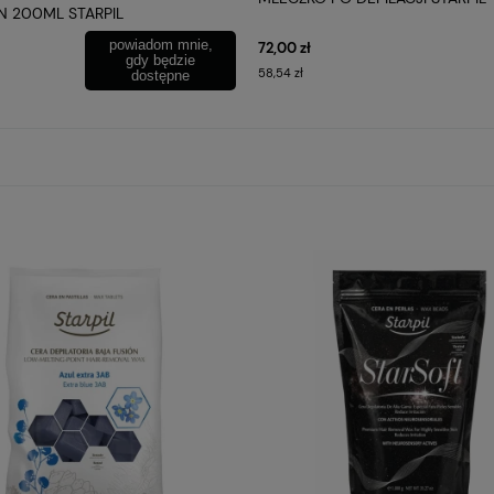
N 200ML STARPIL
powiadom mnie,
72,00 zł
gdy będzie
58,54 zł
dostępne