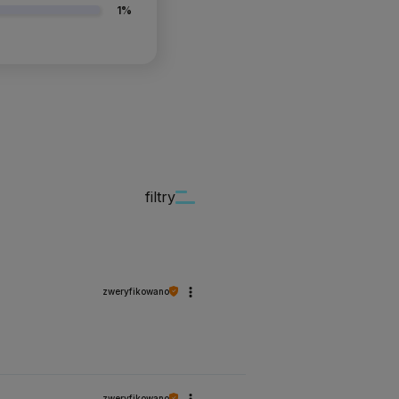
1%
filtry
zweryfikowano
zweryfikowano