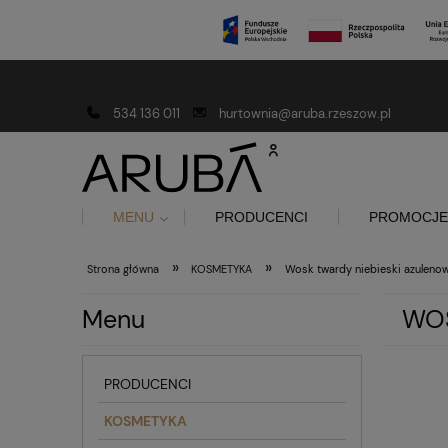
Darmowa dostawa od 150 złotych
534 136 011
hurtownia@aruba.rzeszow.pl
MENU
PRODUCENCI
PROMOCJE
»
»
Strona główna
KOSMETYKA
Wosk twardy niebieski azulenow
Menu
WOS
PRODUCENCI
KOSMETYKA