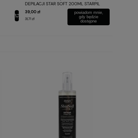
DEPILACJI STAR SOFT 200ML STARPIL
39,00 zł
powiadom mnie,
72,00 zł
gdy będzie
31,71 zł
58,54 zł
dostępne