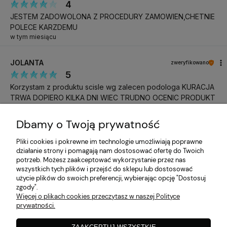
4
JESTEM ZADOWOLONA Z PROCEDURY ZAMOWIEN,CHETNIE
POLECE KARZDEMU
w tym miesiącu
JOLANTA
zweryfikowano
5
Korzystam z produktu scisle wg zalecen podologa KURACJA
TRWA DOPIERO KILKA DNI WIEC TRUDNO OCENIC PRODUKT
w tym miesiącu
Dbamy o Twoją prywatność
Katarzyna
zweryfikowano
Pliki cookies i pokrewne im technologie umożliwiają poprawne
5
działanie strony i pomagają nam dostosować ofertę do Twoich
Do następnego razu, pozdrawiam
potrzeb. Możesz zaakceptować wykorzystanie przez nas
w tym miesiącu
wszystkich tych plików i przejść do sklepu lub dostosować
użycie plików do swoich preferencji, wybierając opcję "Dostosuj
zgody".
Katarzyna
zweryfikowano
Więcej o plikach cookies przeczytasz w naszej Polityce
5
prywatności.
Zgodne z opisem
w tym miesiącu