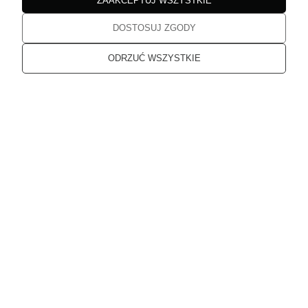
ZAAKCEPTUJ WSZYSTKIE
DOSTOSUJ ZGODY
Katarzyna
zweryfikowano
5
ODRZUĆ WSZYSTKIE
Jakość bez zarzutu
w tym miesiącu
Katarzyna
zweryfikowano
5
Dziękuję, od dłuższego czasu planowałam zakupy. Przesłane
produkty spełniają moje oczekiwania
w tym miesiącu
Karolina
zweryfikowano
5
Super obsługa, szybka dostawa.
w tym miesiącu
Karolina
zweryfikowano