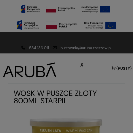
Darmowa dostawa od 150 złotych
534 136 011
hurtownia@aruba.rzeszow.pl
(PUSTY)
WOSK W PUSZCE ZŁOTY
800ML STARPIL