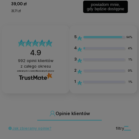
39,00 zł
34
powiadom mnie,
gdy będzie dostępne
31,71 zł
27,
5
94%
4
4%
4.9
3
1%
992
opinii klientów
z całego okresu
2
0%
zebranych i zweryfikowanych przez
1
1%
Opinie klientów
Jak zbieramy opinie?
filtry