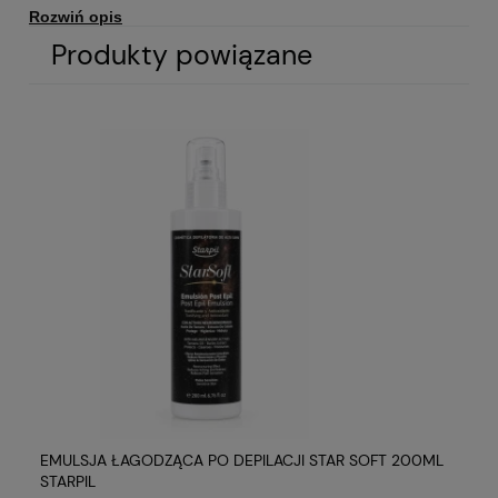
Rozwiń opis
Produkty powiązane
Specyfikacja
Wosk w puszce Złoty
NAZWA PRODUKTU
800ml Starpil
3010308002
KOD PRODUKTU
800ml
WYBRANE INFORMACJE
IL
EMULSJA ŁAGODZĄCA PO DEPILACJI STAR SOFT 200ML
ML
STARPIL
ST