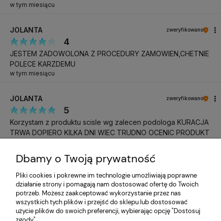
w tym miesiącu
JOLANTA
zweryfikowano
4
JESTEM ZADOWOLONA Z PROCEDURY ZAMOWIEN,CHETNIE
POLECE KARZDEMU
w tym miesiącu
JOLANTA
zweryfikowano
5
Korzystam z produktu scisle wg zalecen podologa KURACJA
TRWA DOPIERO KILKA DNI WIEC TRUDNO OCENIC PRODUKT
w tym miesiącu
Dbamy o Twoją prywatność
Katarzyna
zweryfikowano
Pliki cookies i pokrewne im technologie umożliwiają poprawne
5
działanie strony i pomagają nam dostosować ofertę do Twoich
Do następnego razu, pozdrawiam
potrzeb. Możesz zaakceptować wykorzystanie przez nas
w tym miesiącu
wszystkich tych plików i przejść do sklepu lub dostosować
użycie plików do swoich preferencji, wybierając opcję "Dostosuj
zgody".