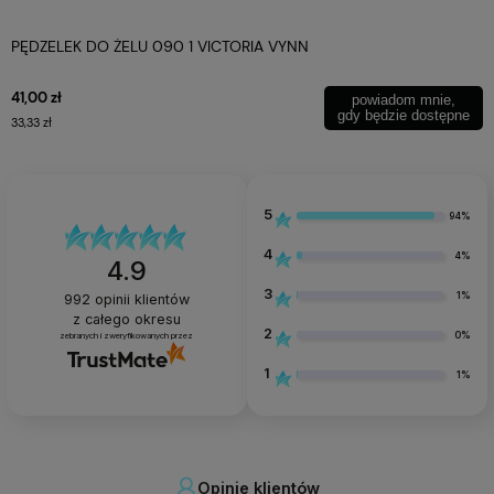
PĘDZELEK DO ŻELU 090 1 VICTORIA VYNN
41,00 zł
powiadom mnie,
gdy będzie dostępne
33,33 zł
5
94%
4
4%
4.9
3
1%
992
opinii klientów
z całego okresu
2
0%
zebranych i zweryfikowanych przez
1
1%
Opinie klientów