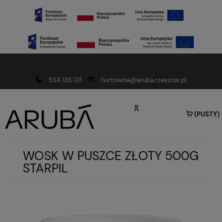
Darmowa dostawa od 150 złotych
534 136 011
hurtownia@aruba.rzeszow.pl
(PUSTY)
WOSK W PUSZCE ZŁOTY 500G
STARPIL