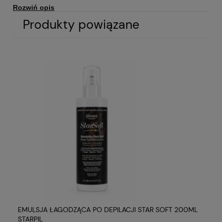
Rozwiń opis
Produkty powiązane
Specyfikacja
Wosk w puszce złoty
NAZWA PRODUKTU
500g Starpil
3010308001
KOD PRODUKTU
500g
WYBRANE INFORMACJE
IL
EMULSJA ŁAGODZĄCA PO DEPILACJI STAR SOFT 200ML
ML
STARPIL
ST